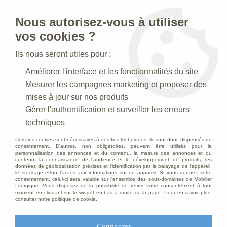
Nous autorisez-vous à utiliser
0
vos cookies ?
Ils nous seront utiles pour :
Accueil
>
Creches de Noel
>
Crèches en argile
Améliorer l'interface et les fonctionnalités du site
Mesurer les campagnes marketing et proposer des
Crèches en argile
mises à jour sur nos produits
Gérer l'authentification et surveiller les erreurs
techniques
Certains cookies sont nécessaires à des fins techniques, ils sont donc dispensés de
TRIER & FILTRER
consentement. D'autres, non obligatoires, peuvent être utilisés pour la
personnalisation des annonces et du contenu, la mesure des annonces et du
contenu, la connaissance de l'audience et le développement de produits, les
données de géolocalisation précises et l'identification par le balayage de l'appareil,
Aucune correspondance trouvée
le stockage et/ou l'accès aux informations sur un appareil. Si vous donnez votre
consentement, celui-ci sera valable sur l’ensemble des sous-domaines de Mobilier
Liturgique. Vous disposez de la possibilité de retirer votre consentement à tout
Destockage : l'art sacré accessible
moment en cliquant sur le widget en bas à droite de la page. Pour en savoir plus,
consulter notre politique de cookie.
Dans l'univers du mobilier liturgique, certaines pièces
attendent leur moment pour rejoindre leur destination
Configurer