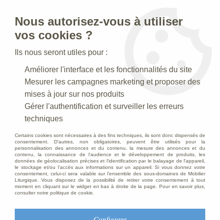
Nous autorisez-vous à utiliser
0
vos cookies ?
Ils nous seront utiles pour :
Accueil
>
Creches de Noel
>
Crèches de Bethléem
>
Améliorer l'interface et les fonctionnalités du site
Crèche N° 08 Blanche
Mesurer les campagnes marketing et proposer des
Crèche N° 08 Blanche
mises à jour sur nos produits
Gérer l'authentification et surveiller les erreurs
techniques
Certains cookies sont nécessaires à des fins techniques, ils sont donc dispensés de
TRIER & FILTRER
consentement. D'autres, non obligatoires, peuvent être utilisés pour la
personnalisation des annonces et du contenu, la mesure des annonces et du
contenu, la connaissance de l'audience et le développement de produits, les
données de géolocalisation précises et l'identification par le balayage de l'appareil,
le stockage et/ou l'accès aux informations sur un appareil. Si vous donnez votre
1 article sur
1
consentement, celui-ci sera valable sur l’ensemble des sous-domaines de Mobilier
Liturgique. Vous disposez de la possibilité de retirer votre consentement à tout
moment en cliquant sur le widget en bas à droite de la page. Pour en savoir plus,
consulter notre politique de cookie.
Configurer