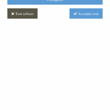
Tout refuser
Accepter tout
Etoile Blanc
CR160008-004
16,05 €
Achat rapide