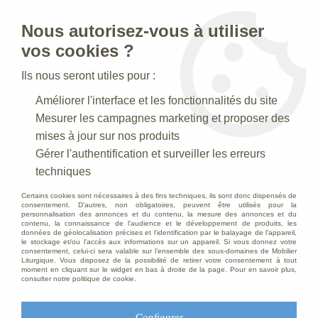
Nous autorisez-vous à utiliser
0
vos cookies ?
Ils nous seront utiles pour :
Accueil
>
Statues religieuses
>
Statues religieuses de la Vierge
>
Améliorer l'interface et les fonctionnalités du site
Statue Vierge miraculeuse Polychrome : hauteur 150 cm
Mesurer les campagnes marketing et proposer des
mises à jour sur nos produits
Gérer l'authentification et surveiller les erreurs
techniques
Certains cookies sont nécessaires à des fins techniques, ils sont donc dispensés de
consentement. D'autres, non obligatoires, peuvent être utilisés pour la
personnalisation des annonces et du contenu, la mesure des annonces et du
contenu, la connaissance de l'audience et le développement de produits, les
données de géolocalisation précises et l'identification par le balayage de l'appareil,
le stockage et/ou l'accès aux informations sur un appareil. Si vous donnez votre
consentement, celui-ci sera valable sur l’ensemble des sous-domaines de Mobilier
Liturgique. Vous disposez de la possibilité de retirer votre consentement à tout
moment en cliquant sur le widget en bas à droite de la page. Pour en savoir plus,
consulter notre politique de cookie.
Configurer