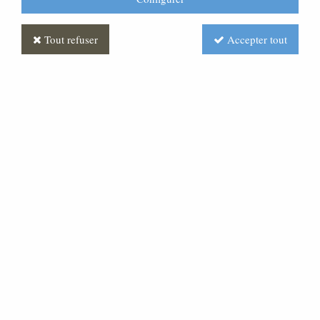
Tout refuser
Accepter tout
Statue Vierge miraculeuse
Polychrome : hauteur 150 cm
Soyez le premier à donner votre avis !
Prix : Nous consulter
Réf. :
ML100103-003
Statue Vierge miraculeuse, hauteur 150 cm, Medjugorje,
materiau fibre, finition décorée, pour intérieur et