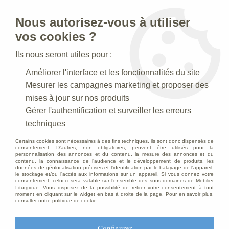
Nous autorisez-vous à utiliser
0
vos cookies ?
Ils nous seront utiles pour :
Accueil
>
Statues religieuses
>
Statues religieuses de la Vierge
>
Améliorer l'interface et les fonctionnalités du site
Statue Vierge Miraculeuse Polychrome
Mesurer les campagnes marketing et proposer des
mises à jour sur nos produits
Gérer l'authentification et surveiller les erreurs
techniques
Certains cookies sont nécessaires à des fins techniques, ils sont donc dispensés de
consentement. D'autres, non obligatoires, peuvent être utilisés pour la
personnalisation des annonces et du contenu, la mesure des annonces et du
contenu, la connaissance de l'audience et le développement de produits, les
données de géolocalisation précises et l'identification par le balayage de l'appareil,
le stockage et/ou l'accès aux informations sur un appareil. Si vous donnez votre
consentement, celui-ci sera valable sur l’ensemble des sous-domaines de Mobilier
Liturgique. Vous disposez de la possibilité de retirer votre consentement à tout
moment en cliquant sur le widget en bas à droite de la page. Pour en savoir plus,
consulter notre politique de cookie.
Configurer