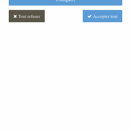
Tout refuser
Accepter tout
Statue Vierge Miraculeuse
Polychrome
Soyez le premier à donner votre avis !
1106
,
00
€
TTC
Réf. :
ML100089-003
Statue Vierge miraculeuse, hauteur 60 cm, materiau
fibre, finition décorée, pour intérieur et exterieur.