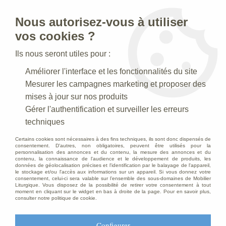
Nous autorisez-vous à utiliser
0
vos cookies ?
Ils nous seront utiles pour :
Accueil
>
Statues religieuses
>
Statues religieuses de la Vierge
>
Améliorer l'interface et les fonctionnalités du site
Statue Vierge Miraculeuse, en marbre blanc, 62 cm
Mesurer les campagnes marketing et proposer des
mises à jour sur nos produits
Gérer l'authentification et surveiller les erreurs
techniques
Certains cookies sont nécessaires à des fins techniques, ils sont donc dispensés de
consentement. D'autres, non obligatoires, peuvent être utilisés pour la
personnalisation des annonces et du contenu, la mesure des annonces et du
contenu, la connaissance de l'audience et le développement de produits, les
données de géolocalisation précises et l'identification par le balayage de l'appareil,
le stockage et/ou l'accès aux informations sur un appareil. Si vous donnez votre
consentement, celui-ci sera valable sur l’ensemble des sous-domaines de Mobilier
Liturgique. Vous disposez de la possibilité de retirer votre consentement à tout
moment en cliquant sur le widget en bas à droite de la page. Pour en savoir plus,
consulter notre politique de cookie.
Configurer