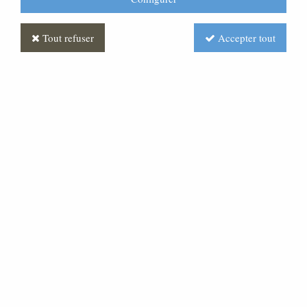
Tout refuser
Accepter tout
Statue Vierge Miraculeuse
Décoré
Soyez le premier à donner votre avis !
1690
,
00
€
TTC
Réf. :
ML070504-010
Statue religieuse de la Vierge Miraculeuse en fibre et
décorée. Egalement disponible en blanc.