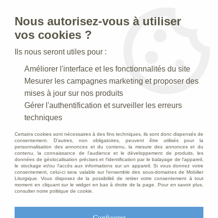
Nous autorisez-vous à utiliser
0
vos cookies ?
Ils nous seront utiles pour :
Accueil
>
Statues religieuses
>
Statues religieuses de la Vierge
>
Améliorer l'interface et les fonctionnalités du site
Statue Vierge Miraculeuse Décoré
Mesurer les campagnes marketing et proposer des
mises à jour sur nos produits
Gérer l'authentification et surveiller les erreurs
techniques
Certains cookies sont nécessaires à des fins techniques, ils sont donc dispensés de
consentement. D'autres, non obligatoires, peuvent être utilisés pour la
personnalisation des annonces et du contenu, la mesure des annonces et du
contenu, la connaissance de l'audience et le développement de produits, les
données de géolocalisation précises et l'identification par le balayage de l'appareil,
le stockage et/ou l'accès aux informations sur un appareil. Si vous donnez votre
consentement, celui-ci sera valable sur l’ensemble des sous-domaines de Mobilier
Liturgique. Vous disposez de la possibilité de retirer votre consentement à tout
moment en cliquant sur le widget en bas à droite de la page. Pour en savoir plus,
consulter notre politique de cookie.
Configurer