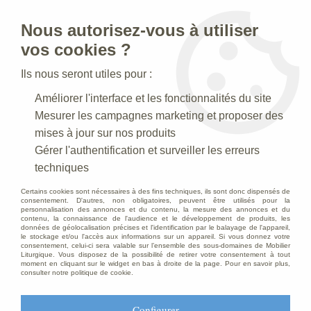
Nous autorisez-vous à utiliser
0
vos cookies ?
Ils nous seront utiles pour :
Accueil
>
Statues religieuses
>
Statues religieuses Saints Patrons
Améliorer l'interface et les fonctionnalités du site
>
Statue Sainte Philomène Polychrome
Mesurer les campagnes marketing et proposer des
mises à jour sur nos produits
Gérer l'authentification et surveiller les erreurs
techniques
Certains cookies sont nécessaires à des fins techniques, ils sont donc dispensés de
consentement. D'autres, non obligatoires, peuvent être utilisés pour la
personnalisation des annonces et du contenu, la mesure des annonces et du
contenu, la connaissance de l'audience et le développement de produits, les
données de géolocalisation précises et l'identification par le balayage de l'appareil,
le stockage et/ou l'accès aux informations sur un appareil. Si vous donnez votre
consentement, celui-ci sera valable sur l’ensemble des sous-domaines de Mobilier
Liturgique. Vous disposez de la possibilité de retirer votre consentement à tout
moment en cliquant sur le widget en bas à droite de la page. Pour en savoir plus,
consulter notre politique de cookie.
Configurer