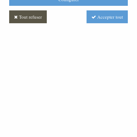
Tout refuser
Accepter tout
Statue Sainte Philomène
Polychrome
Soyez le premier à donner votre avis !
Prix : Nous consulter
Réf. :
ST030256-001
Très belle statue en pâte bois.