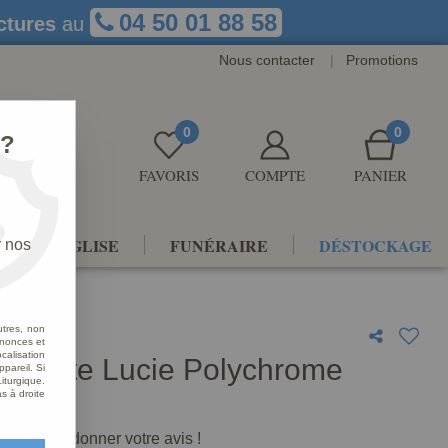
04 50 01 88 58
ctures
au
Nous contacter
|
Promotions
0
0
 ?
FAVORIS
COMPTE
PANIER
NTS D'ÉGLISE
FUNÉRAIRE
DÉSTOCKAGE
r nos
utres, non
nnonces et
alisation
 Sainte Lucie Polychrome
ppareil. Si
iturgique.
ue
s à droite
premier à donner votre avis !