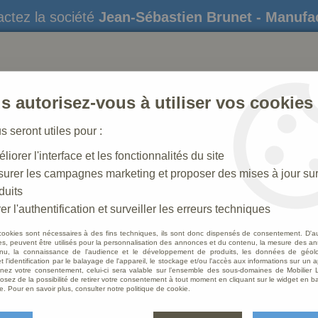
ctez la société
Jean-Sébastien Brunet - Manufa
s autorisez-vous à utiliser vos cookies
us seront utiles pour :
liorer l'interface et les fonctionnalités du site
STATUES
CRÈCHES DE NOËL
AMÉNAGEME
urer les campagnes marketing et proposer des mises à jour su
duits
trons
>
Statue Sainte Lucie Polychrome Antique
er l'authentification et surveiller les erreurs techniques
cookies sont nécessaires à des fins techniques, ils sont donc dispensés de consentement. D'a
res, peuvent être utilisés pour la personnalisation des annonces et du contenu, la mesure des a
nu, la connaissance de l'audience et le développement de produits, les données de géoloc
Statue
t l'identification par le balayage de l'appareil, le stockage et/ou l'accès aux informations sur un a
ez votre consentement, celui-ci sera valable sur l’ensemble des sous-domaines de Mobilier L
Antiq
osez de la possibilité de retirer votre consentement à tout moment en cliquant sur le widget en ba
e. Pour en savoir plus, consulter notre politique de cookie.
Soyez le 