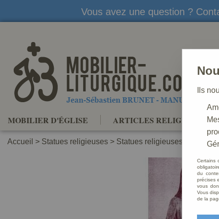
Vous avez une question ? Conta
Nou
Ils no
Amé
MOBILIER D'ÉGLISE
ARTICLES RELIGIEUX
Mes
pro
Accueil
>
Statues religieuses
>
Statues religieuses Saints Pa
Gér
Certains 
obligatoi
du conte
précises e
vous donn
Vous disp
de la pag