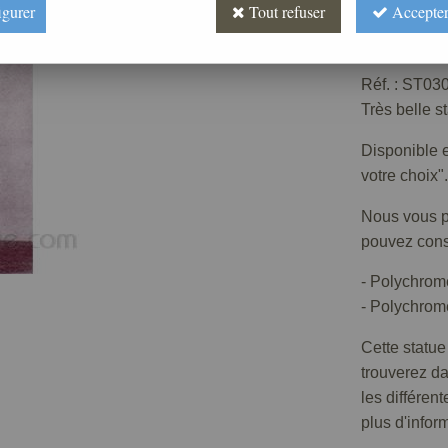
igurer
Tout refuser
Accepter
Prix : 
Réf. :
ST030
Très belle s
Disponible e
votre choix".
Nous vous pr
pouvez consu
- Polychrom
- Polychrome
Cette statue
trouverez d
les différen
plus d'infor