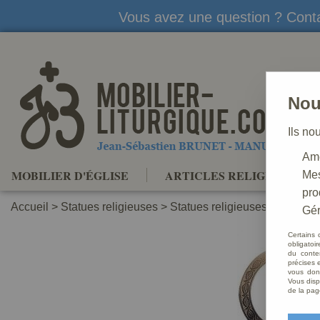
Vous avez une question ? Conta
Nou
Ils no
Amé
MOBILIER D'ÉGLISE
ARTICLES RELIGIEUX
Mes
pro
Accueil
>
Statues religieuses
>
Statues religieuses Saints Pa
Gér
Certains 
obligatoi
du conte
précises e
vous donn
Vous disp
de la pag