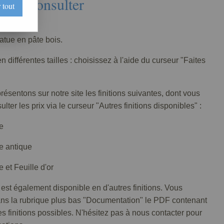
Nous consulter
 tout
038-001
tatue en pâte bois.
n différentes tailles : choisissez à l'aide du curseur "Faites
ésentons sur notre site les finitions suivantes, dont vous
lter les prix via le curseur "Autres finitions disponibles" :
e
e antique
 et Feuille d'or
 est également disponible en d'autres finitions. Vous
ans la rubrique plus bas "Documentation" le PDF contenant
tes finitions possibles. N'hésitez pas à nous contacter pour