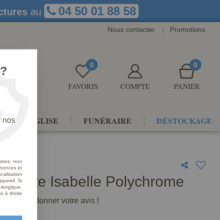
04 50 01 88 58
ctures
au
Nous contacter
|
Promotions
0
0
 ?
FAVORIS
COMPTE
PANIER
NTS D'ÉGLISE
FUNÉRAIRE
DÉSTOCKAGE
r nos
utres, non
nnonces et
alisation
 Sainte Isabelle Polychrome
ppareil. Si
iturgique.
s à droite
premier à donner votre avis !