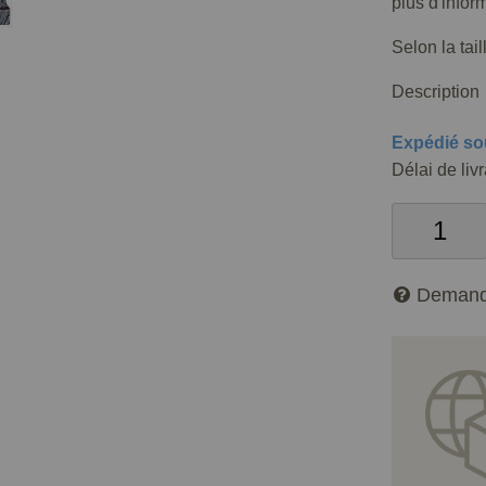
plus d'infor
Selon la tai
Description
Expédié so
Délai de liv
Demand