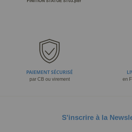
FINITION STATUE ST03.pdf
PAIEMENT SÉCURISÉ
L
par CB ou virement
en F
S'inscrire à la Newsl