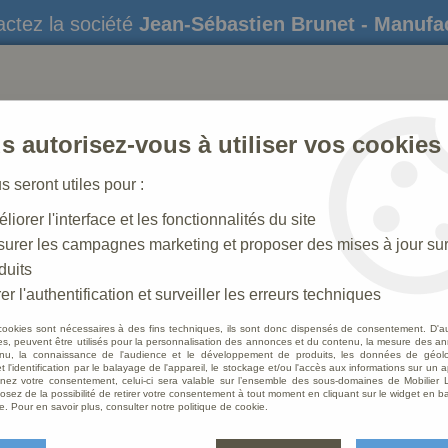
ctez la société
Jean-Sébastien Brunet - Manufa
s autorisez-vous à utiliser vos cookies
us seront utiles pour :
liorer l'interface et les fonctionnalités du site
STATUES
CRÈCHES DE NOËL
AMÉNAGEME
urer les campagnes marketing et proposer des mises à jour su
duits
trons
>
Statue Sainte Isabelle Polychrome
er l'authentification et surveiller les erreurs techniques
cookies sont nécessaires à des fins techniques, ils sont donc dispensés de consentement. D'a
res, peuvent être utilisés pour la personnalisation des annonces et du contenu, la mesure des a
nu, la connaissance de l'audience et le développement de produits, les données de géoloc
Statue
t l'identification par le balayage de l'appareil, le stockage et/ou l'accès aux informations sur un a
ez votre consentement, celui-ci sera valable sur l’ensemble des sous-domaines de Mobilier L
osez de la possibilité de retirer votre consentement à tout moment en cliquant sur le widget en ba
Soyez le 
e. Pour en savoir plus, consulter notre politique de cookie.