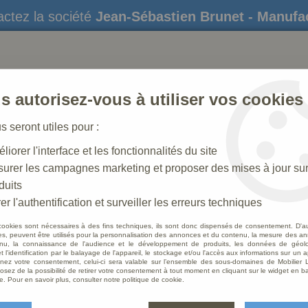
ctez la société
Jean-Sébastien Brunet - Manufa
s autorisez-vous à utiliser vos cookies
us seront utiles pour :
liorer l'interface et les fonctionnalités du site
STATUES
CRÈCHES DE NOËL
AMÉNAGEME
urer les campagnes marketing et proposer des mises à jour su
duits
trons
>
Statue Sainte Caroline Polychrome
er l'authentification et surveiller les erreurs techniques
cookies sont nécessaires à des fins techniques, ils sont donc dispensés de consentement. D'a
res, peuvent être utilisés pour la personnalisation des annonces et du contenu, la mesure des a
nu, la connaissance de l'audience et le développement de produits, les données de géoloc
Statue
t l'identification par le balayage de l'appareil, le stockage et/ou l'accès aux informations sur un a
ez votre consentement, celui-ci sera valable sur l’ensemble des sous-domaines de Mobilier L
osez de la possibilité de retirer votre consentement à tout moment en cliquant sur le widget en ba
Soyez le 
e. Pour en savoir plus, consulter notre politique de cookie.