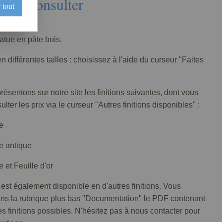
Nous consulter
 tout
146-001
tatue en pâte bois.
n différentes tailles : choisissez à l'aide du curseur "Faites
ésentons sur notre site les finitions suivantes, dont vous
lter les prix via le curseur "Autres finitions disponibles" :
e
e antique
 et Feuille d'or
 est également disponible en d'autres finitions. Vous
ans la rubrique plus bas "Documentation" le PDF contenant
tes finitions possibles. N'hésitez pas à nous contacter pour