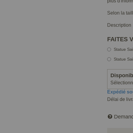
plus d'infor
Selon la tai
Description
FAITES 
Statue Sa
Statue Sa
Disponibi
Sélectionne
Expédié so
Délai de liv
Demand