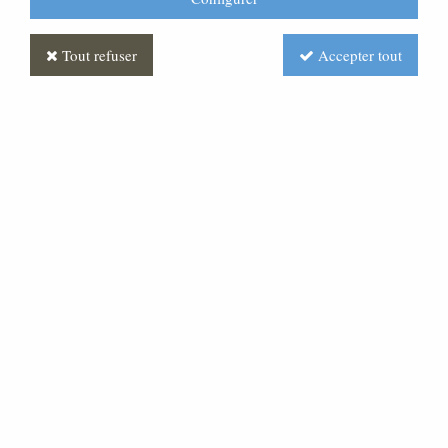
Tout refuser
Accepter tout
Statue Saint Raphaël
Polychrome
Soyez le premier à donner votre avis !
Prix : Nous consulter
Réf. :
ST030063-001
Très belle statue en pâte bois.