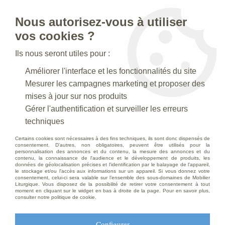
Nous autorisez-vous à utiliser
0
vos cookies ?
Ils nous seront utiles pour :
Accueil
>
Statues religieuses
>
Statues religieuses Saints Patrons
Améliorer l'interface et les fonctionnalités du site
>
Statue Saint Raphaël Polychrome
Mesurer les campagnes marketing et proposer des
mises à jour sur nos produits
Gérer l'authentification et surveiller les erreurs
techniques
Certains cookies sont nécessaires à des fins techniques, ils sont donc dispensés de
consentement. D'autres, non obligatoires, peuvent être utilisés pour la
personnalisation des annonces et du contenu, la mesure des annonces et du
contenu, la connaissance de l'audience et le développement de produits, les
données de géolocalisation précises et l'identification par le balayage de l'appareil,
le stockage et/ou l'accès aux informations sur un appareil. Si vous donnez votre
consentement, celui-ci sera valable sur l’ensemble des sous-domaines de Mobilier
Liturgique. Vous disposez de la possibilité de retirer votre consentement à tout
moment en cliquant sur le widget en bas à droite de la page. Pour en savoir plus,
consulter notre politique de cookie.
Configurer