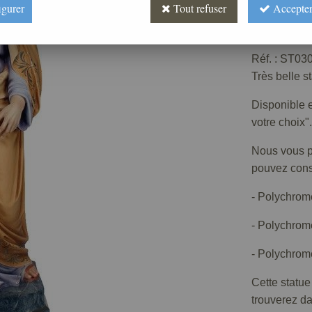
igurer
Tout refuser
Accepter
Prix : 
Réf. :
ST030
Très belle s
Disponible e
votre choix".
Nous vous pr
pouvez consu
- Polychrom
- Polychrom
- Polychrome
Cette statue
trouverez d