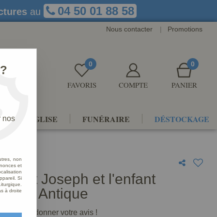
04 50 01 88 58
ctures
au
Nous contacter
|
Promotions
0
0
 ?
FAVORIS
COMPTE
PANIER
NTS D'ÉGLISE
FUNÉRAIRE
DÉSTOCKAGE
r nos
utres, non
nnonces et
alisation
 Saint Joseph et l'enfant
ppareil. Si
iturgique.
hrome Antique
s à droite
premier à donner votre avis !