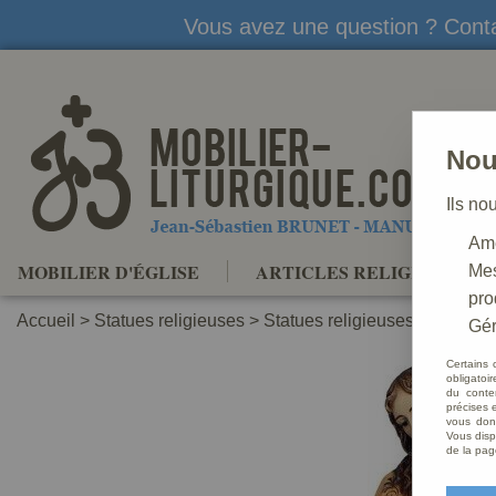
Vous avez une question ? Conta
Nou
Ils no
Amé
MOBILIER D'ÉGLISE
ARTICLES RELIGIEUX
Mes
pro
Accueil
>
Statues religieuses
>
Statues religieuses Saints Pa
Gér
Certains 
obligatoi
du conte
précises e
vous donn
Vous disp
de la pag