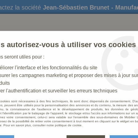
ctez la société
Jean-Sébastien Brunet - Manufa
s autorisez-vous à utiliser vos cookies
us seront utiles pour :
liorer l'interface et les fonctionnalités du site
STATUES
CRÈCHES DE NOËL
AMÉNAGEME
urer les campagnes marketing et proposer des mises à jour su
duits
trons
>
Statue Saint Joseph et l'enfant Polychrome Antique
er l'authentification et surveiller les erreurs techniques
cookies sont nécessaires à des fins techniques, ils sont donc dispensés de consentement. D'a
res, peuvent être utilisés pour la personnalisation des annonces et du contenu, la mesure des a
nu, la connaissance de l'audience et le développement de produits, les données de géoloc
Statue
t l'identification par le balayage de l'appareil, le stockage et/ou l'accès aux informations sur un a
ez votre consentement, celui-ci sera valable sur l’ensemble des sous-domaines de Mobilier L
Polyc
osez de la possibilité de retirer votre consentement à tout moment en cliquant sur le widget en ba
e. Pour en savoir plus, consulter notre politique de cookie.
Soyez le 