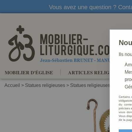
Vous avez une question ? Conta
Nou
Ils no
Amé
MOBILIER D'ÉGLISE
ARTICLES RELIGIEUX
Mes
pro
Accueil
>
Statues religieuses
>
Statues religieuses Saints Pa
Gér
Certains 
obligatoi
du conte
précises e
vous donn
Vous disp
de la pag