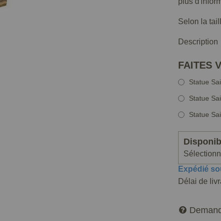
plus d'infor
Selon la tai
Description
FAITES 
Statue Sa
Statue Sa
Statue Sa
Disponibi
Sélectionne
Expédié so
Délai de liv
Demand