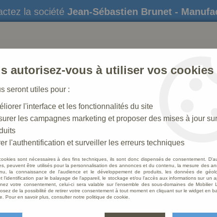
ctez la société
Jean-Sébastien Brunet - Manufa
s autorisez-vous à utiliser vos cookies
us seront utiles pour :
liorer l'interface et les fonctionnalités du site
STATUES
CRÈCHES DE NOËL
AMÉNAGEME
urer les campagnes marketing et proposer des mises à jour su
duits
trons
>
Statue Saint Joachim Polychrome
er l'authentification et surveiller les erreurs techniques
cookies sont nécessaires à des fins techniques, ils sont donc dispensés de consentement. D'a
res, peuvent être utilisés pour la personnalisation des annonces et du contenu, la mesure des a
nu, la connaissance de l'audience et le développement de produits, les données de géoloc
Statu
t l'identification par le balayage de l'appareil, le stockage et/ou l'accès aux informations sur un a
ez votre consentement, celui-ci sera valable sur l’ensemble des sous-domaines de Mobilier L
osez de la possibilité de retirer votre consentement à tout moment en cliquant sur le widget en ba
Soyez le 
e. Pour en savoir plus, consulter notre politique de cookie.