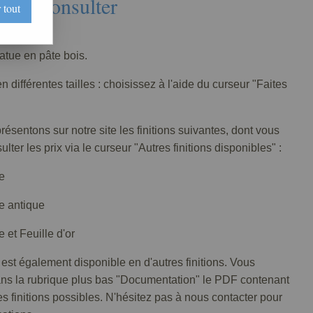
Nous consulter
 tout
316-001
tatue en pâte bois.
n différentes tailles : choisissez à l'aide du curseur "Faites
ésentons sur notre site les finitions suivantes, dont vous
lter les prix via le curseur "Autres finitions disponibles" :
e
e antique
 et Feuille d'or
 est également disponible en d'autres finitions. Vous
ans la rubrique plus bas "Documentation" le PDF contenant
tes finitions possibles. N'hésitez pas à nous contacter pour