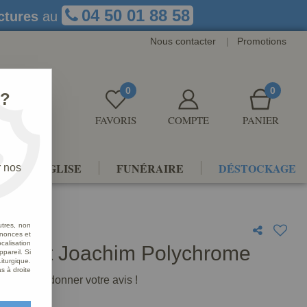
04 50 01 88 58
ctures
au
Nous contacter
|
Promotions
0
0
 ?
FAVORIS
COMPTE
PANIER
NTS D'ÉGLISE
FUNÉRAIRE
DÉSTOCKAGE
r nos
utres, non
nnonces et
alisation
e Saint Joachim Polychrome
ppareil. Si
iturgique.
s à droite
premier à donner votre avis !