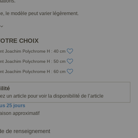
mations.
lle, le modèle peut varier légèrement.
VOTRE CHOIX
int Joachim Polychrome H : 40 cm
int Joachim Polychrome H : 50 cm
int Joachim Polychrome H : 60 cm
lité
z un article pour voir la disponibilité de l’article
us 25 jours
raison approximatif
e de renseignement