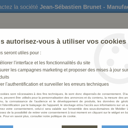
ctez la société
Jean-Sébastien Brunet - Manufa
s autorisez-vous à utiliser vos cookies
us seront utiles pour :
liorer l'interface et les fonctionnalités du site
STATUES
CRÈCHES DE NOËL
AMÉNAGEME
urer les campagnes marketing et proposer des mises à jour su
duits
trons
>
Statue Saint Dominique Polychrome Feuille d'or Décor
er l'authentification et surveiller les erreurs techniques
cookies sont nécessaires à des fins techniques, ils sont donc dispensés de consentement. D'a
res, peuvent être utilisés pour la personnalisation des annonces et du contenu, la mesure des a
nu, la connaissance de l'audience et le développement de produits, les données de géoloc
Statu
t l'identification par le balayage de l'appareil, le stockage et/ou l'accès aux informations sur un a
ez votre consentement, celui-ci sera valable sur l’ensemble des sous-domaines de Mobilier L
Feuill
osez de la possibilité de retirer votre consentement à tout moment en cliquant sur le widget en ba
e. Pour en savoir plus, consulter notre politique de cookie.
Soyez le 