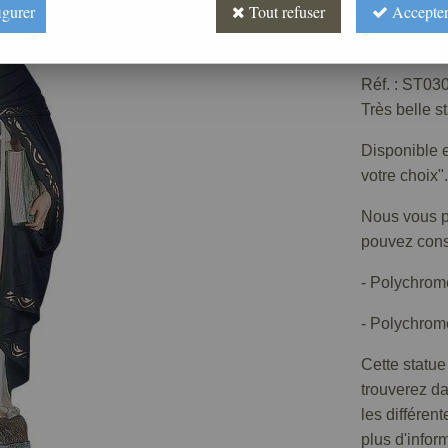
igurer
Tout refuser
Accepter
Prix : 
Réf. :
ST030
Très belle s
Disponible e
votre choix".
Nous vous pr
pouvez consu
- Polychrom
- Polychrome
Cette statue
trouverez d
les différen
plus d'infor