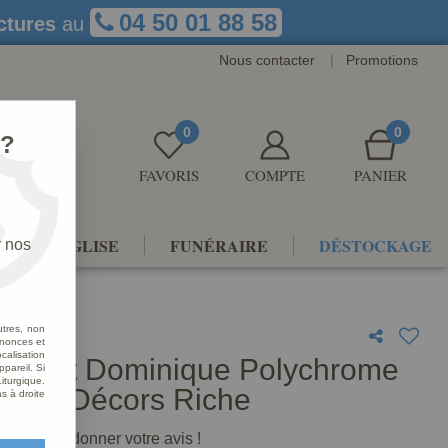
04 50 01 88 58
ctures
au
Nous contacter
|
Promotions
0
0
 ?
FAVORIS
COMPTE
PANIER
NTS D'ÉGLISE
FUNÉRAIRE
DÉSTOCKAGE
r nos
s Riche
utres, non
nnonces et
alisation
e Saint Dominique Polychrome
ppareil. Si
iturgique.
e d'or Décors Riche
s à droite
premier à donner votre avis !