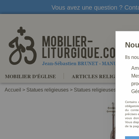
Vous avez une question ? Conta
Nou
Ils no
Amé
MOBILIER D'ÉGLISE
ARTICLES RELIGIEUX
Mes
pro
Accueil
>
Statues religieuses
>
Statues religieuses Saints Pa
Gér
Certains 
obligatoi
du conte
précises e
vous donn
Vous disp
de la pag