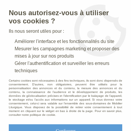
Nous autorisez-vous à utiliser
0
vos cookies ?
Ils nous seront utiles pour :
Accueil
>
Statues religieuses
>
Statues religieuses du Christ
>
Améliorer l'interface et les fonctionnalités du site
Statue Sacré Coeur de Jésus Polychrome Antique
Mesurer les campagnes marketing et proposer des
mises à jour sur nos produits
Gérer l'authentification et surveiller les erreurs
techniques
Certains cookies sont nécessaires à des fins techniques, ils sont donc dispensés de
consentement. D'autres, non obligatoires, peuvent être utilisés pour la
personnalisation des annonces et du contenu, la mesure des annonces et du
contenu, la connaissance de l'audience et le développement de produits, les
données de géolocalisation précises et l'identification par le balayage de l'appareil,
le stockage et/ou l'accès aux informations sur un appareil. Si vous donnez votre
consentement, celui-ci sera valable sur l’ensemble des sous-domaines de Mobilier
Liturgique. Vous disposez de la possibilité de retirer votre consentement à tout
moment en cliquant sur le widget en bas à droite de la page. Pour en savoir plus,
consulter notre politique de cookie.
Configurer