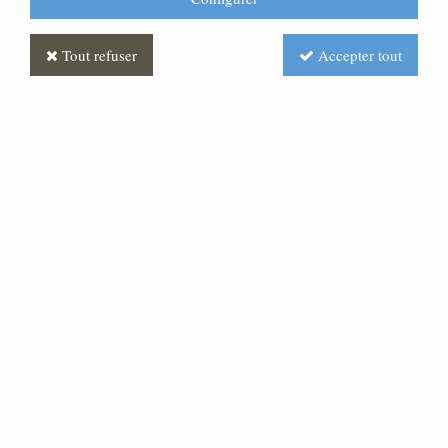
Tout refuser
Accepter tout
Statue Sacré Coeur de Jésus
Polychrome Antique
Soyez le premier à donner votre avis !
Prix : Nous consulter
Réf. :
ST030169-002
Très belle statue en pâte bois.