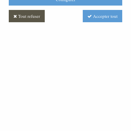
Tout refuser
Accepter tout
Statue Paul : statue sur-
mesure Marbre
Soyez le premier à donner votre avis !
Prix : Nous consulter
Réf. :
STSM0040-007
Statue Saint Paul en marbre de Carrare ou en bois.