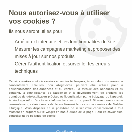
Nous autorisez-vous à utiliser
0
vos cookies ?
Ils nous seront utiles pour :
Accueil
>
Statues religieuses
>
Statues religieuses Saints Patrons
Améliorer l'interface et les fonctionnalités du site
>
Statue Paul : statue sur-mesure Marbre
Mesurer les campagnes marketing et proposer des
mises à jour sur nos produits
Gérer l'authentification et surveiller les erreurs
techniques
Certains cookies sont nécessaires à des fins techniques, ils sont donc dispensés de
consentement. D'autres, non obligatoires, peuvent être utilisés pour la
personnalisation des annonces et du contenu, la mesure des annonces et du
contenu, la connaissance de l'audience et le développement de produits, les
données de géolocalisation précises et l'identification par le balayage de l'appareil,
le stockage et/ou l'accès aux informations sur un appareil. Si vous donnez votre
consentement, celui-ci sera valable sur l’ensemble des sous-domaines de Mobilier
Liturgique. Vous disposez de la possibilité de retirer votre consentement à tout
moment en cliquant sur le widget en bas à droite de la page. Pour en savoir plus,
consulter notre politique de cookie.
Configurer