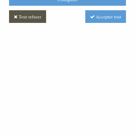
Tout refuser
Accepter tout
Statue Jésus portant la croix
Polychrome
Soyez le premier à donner votre avis !
Prix : Nous consulter
Réf. :
ST030304-001
Très belle statue en pâte bois.