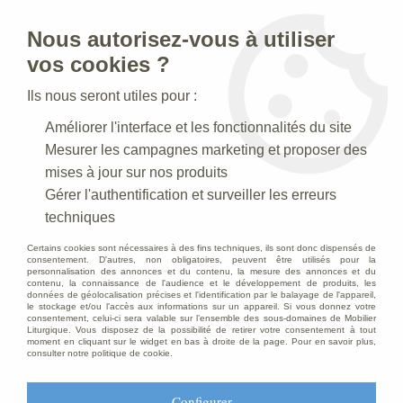
Nous autorisez-vous à utiliser
0
vos cookies ?
Ils nous seront utiles pour :
Accueil
>
Statues religieuses
>
Statues religieuses du Christ
>
Améliorer l'interface et les fonctionnalités du site
Statue Jésus portant la croix Polychrome
Mesurer les campagnes marketing et proposer des
mises à jour sur nos produits
Gérer l'authentification et surveiller les erreurs
techniques
Certains cookies sont nécessaires à des fins techniques, ils sont donc dispensés de
consentement. D'autres, non obligatoires, peuvent être utilisés pour la
personnalisation des annonces et du contenu, la mesure des annonces et du
contenu, la connaissance de l'audience et le développement de produits, les
données de géolocalisation précises et l'identification par le balayage de l'appareil,
le stockage et/ou l'accès aux informations sur un appareil. Si vous donnez votre
consentement, celui-ci sera valable sur l’ensemble des sous-domaines de Mobilier
Liturgique. Vous disposez de la possibilité de retirer votre consentement à tout
moment en cliquant sur le widget en bas à droite de la page. Pour en savoir plus,
consulter notre politique de cookie.
Configurer