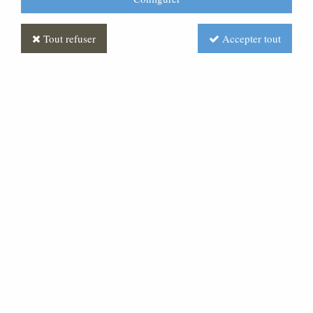
Tout refuser
Accepter tout
Statue Jesus entrant dans
Jérusalem Polychrome
Antique
Soyez le premier à donner votre avis !
Prix : Nous consulter
Réf. :
ST030301-002