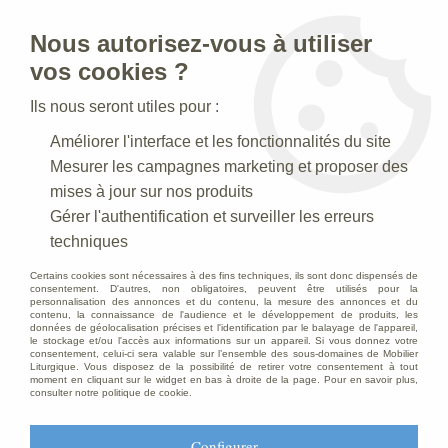
Nous autorisez-vous à utiliser
0
vos cookies ?
Ils nous seront utiles pour :
Accueil
>
Statues religieuses
>
Statues religieuses du Christ
>
Améliorer l'interface et les fonctionnalités du site
Statue Jesus entrant dans Jérusalem Polychrome Antique
Mesurer les campagnes marketing et proposer des
mises à jour sur nos produits
Gérer l'authentification et surveiller les erreurs
techniques
Certains cookies sont nécessaires à des fins techniques, ils sont donc dispensés de
consentement. D'autres, non obligatoires, peuvent être utilisés pour la
personnalisation des annonces et du contenu, la mesure des annonces et du
contenu, la connaissance de l'audience et le développement de produits, les
données de géolocalisation précises et l'identification par le balayage de l'appareil,
le stockage et/ou l'accès aux informations sur un appareil. Si vous donnez votre
consentement, celui-ci sera valable sur l’ensemble des sous-domaines de Mobilier
Liturgique. Vous disposez de la possibilité de retirer votre consentement à tout
moment en cliquant sur le widget en bas à droite de la page. Pour en savoir plus,
consulter notre politique de cookie.
Configurer