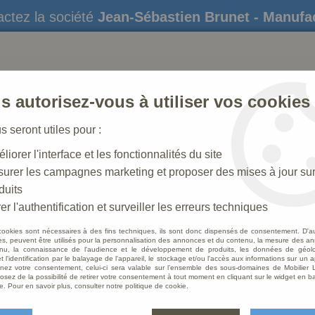
ctez la société
Jean-Sébastien Brunet - Manufa
s autorisez-vous à utiliser vos cookies
us seront utiles pour :
liorer l'interface et les fonctionnalités du site
STATUES
CRÈCHES DE NOËL
AMÉNAGEME
urer les campagnes marketing et proposer des mises à jour su
duits
trons
>
Statue Jean Paul II Finition bronze
er l'authentification et surveiller les erreurs techniques
cookies sont nécessaires à des fins techniques, ils sont donc dispensés de consentement. D'a
res, peuvent être utilisés pour la personnalisation des annonces et du contenu, la mesure des a
nu, la connaissance de l'audience et le développement de produits, les données de géoloc
Statue
t l'identification par le balayage de l'appareil, le stockage et/ou l'accès aux informations sur un a
ez votre consentement, celui-ci sera valable sur l’ensemble des sous-domaines de Mobilier L
osez de la possibilité de retirer votre consentement à tout moment en cliquant sur le widget en ba
Soyez le 
e. Pour en savoir plus, consulter notre politique de cookie.