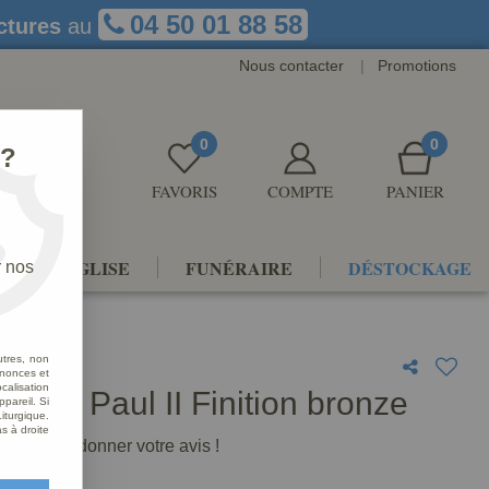
04 50 01 88 58
ctures
au
Nous contacter
|
Promotions
0
0
 ?
FAVORIS
COMPTE
PANIER
NTS D'ÉGLISE
FUNÉRAIRE
DÉSTOCKAGE
r nos
utres, non
nnonces et
alisation
 Jean Paul II Finition bronze
ppareil. Si
iturgique.
s à droite
premier à donner votre avis !