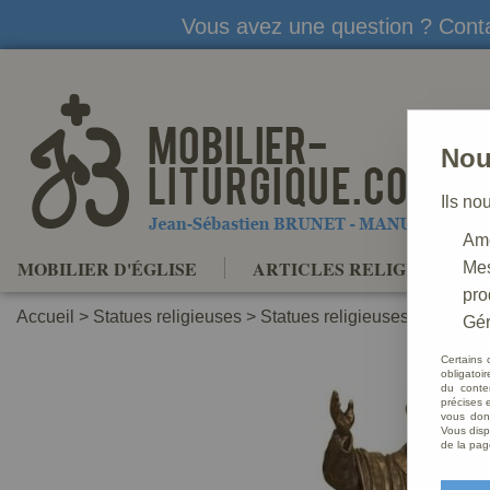
Vous avez une question ? Conta
Nou
Ils no
Amé
MOBILIER D'ÉGLISE
ARTICLES RELIGIEUX
Mes
pro
Accueil
>
Statues religieuses
>
Statues religieuses Saints Pa
Gér
Certains 
obligatoi
du conte
précises e
vous donn
Vous disp
de la pag