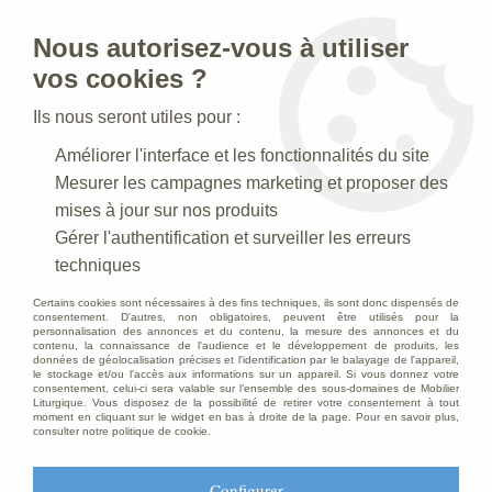
Nous autorisez-vous à utiliser
0
vos cookies ?
Ils nous seront utiles pour :
Accueil
>
Statues religieuses
>
Statues religieuses de la Vierge
>
Améliorer l'interface et les fonctionnalités du site
Statue Immaculée Conception : statue sur-mesure Marbre
Mesurer les campagnes marketing et proposer des
mises à jour sur nos produits
Gérer l'authentification et surveiller les erreurs
techniques
Certains cookies sont nécessaires à des fins techniques, ils sont donc dispensés de
consentement. D'autres, non obligatoires, peuvent être utilisés pour la
personnalisation des annonces et du contenu, la mesure des annonces et du
contenu, la connaissance de l'audience et le développement de produits, les
données de géolocalisation précises et l'identification par le balayage de l'appareil,
le stockage et/ou l'accès aux informations sur un appareil. Si vous donnez votre
consentement, celui-ci sera valable sur l’ensemble des sous-domaines de Mobilier
Liturgique. Vous disposez de la possibilité de retirer votre consentement à tout
moment en cliquant sur le widget en bas à droite de la page. Pour en savoir plus,
consulter notre politique de cookie.
Configurer