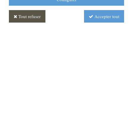
Tout refuser
Accepter tout
Statue Immaculée
Conception : statue sur-
mesure Marbre
Soyez le premier à donner votre avis !
Prix : Nous consulter
Réf. :
STSM0100-007