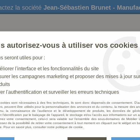
ctez la société
Jean-Sébastien Brunet - Manufa
s autorisez-vous à utiliser vos cookies
us seront utiles pour :
liorer l'interface et les fonctionnalités du site
STATUES
CRÈCHES DE NOËL
AMÉNAGEME
urer les campagnes marketing et proposer des mises à jour su
duits
>
Statue Enfant Jésus de Prague Polychrome Antique
er l'authentification et surveiller les erreurs techniques
cookies sont nécessaires à des fins techniques, ils sont donc dispensés de consentement. D'a
res, peuvent être utilisés pour la personnalisation des annonces et du contenu, la mesure des a
nu, la connaissance de l'audience et le développement de produits, les données de géoloc
Statue
t l'identification par le balayage de l'appareil, le stockage et/ou l'accès aux informations sur un a
ez votre consentement, celui-ci sera valable sur l’ensemble des sous-domaines de Mobilier L
Polyc
osez de la possibilité de retirer votre consentement à tout moment en cliquant sur le widget en ba
e. Pour en savoir plus, consulter notre politique de cookie.
Soyez le 