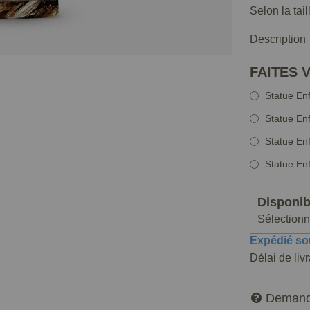
Selon la tai
Description
FAITES 
Statue En
Statue En
Statue En
Statue En
Disponibi
Sélectionne
Expédié so
Délai de liv
Demand