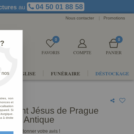
04 50 01 88 58
ctures
au
Nous contacter
|
Promotions
0
0
 ?
FAVORIS
COMPTE
PANIER
NTS D'ÉGLISE
FUNÉRAIRE
DÉSTOCKAGE
r nos
utres, non
nnonces et
alisation
 Enfant Jésus de Prague
ppareil. Si
iturgique.
hrome Antique
s à droite
premier à donner votre avis !