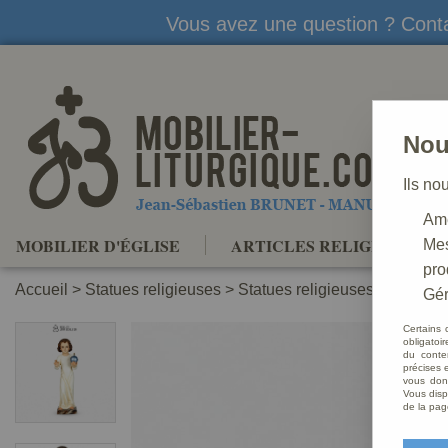
Vous avez une question ? Conta
Nou
Ils no
Amé
MOBILIER D'ÉGLISE
ARTICLES RELIGIEUX
Mes
pro
Accueil
>
Statues religieuses
>
Statues religieuses du Christ
Gér
Certains 
obligatoi
du conte
précises e
vous donn
Vous disp
de la pag