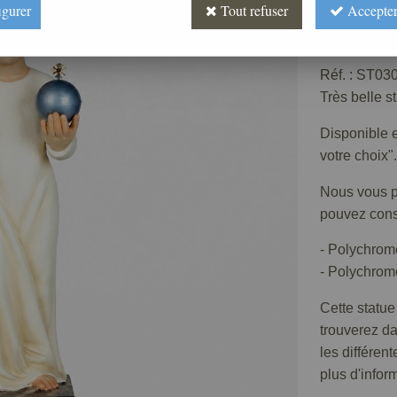
igurer
Tout refuser
Accepter
Prix : 
Réf. :
ST030
Très belle s
Disponible e
votre choix".
Nous vous pr
pouvez consu
- Polychrom
- Polychrome
Cette statue
trouverez d
les différen
plus d'infor