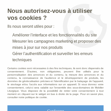
Nous autorisez-vous à utiliser
0
vos cookies ?
Ils nous seront utiles pour :
Accueil
>
Statues religieuses
>
Statues religieuses du Christ
>
Améliorer l'interface et les fonctionnalités du site
Statue du Christ entrant dans Jérusalem Polychrome Antique
Mesurer les campagnes marketing et proposer des
mises à jour sur nos produits
Gérer l'authentification et surveiller les erreurs
techniques
Certains cookies sont nécessaires à des fins techniques, ils sont donc dispensés de
consentement. D'autres, non obligatoires, peuvent être utilisés pour la
personnalisation des annonces et du contenu, la mesure des annonces et du
contenu, la connaissance de l'audience et le développement de produits, les
données de géolocalisation précises et l'identification par le balayage de l'appareil,
le stockage et/ou l'accès aux informations sur un appareil. Si vous donnez votre
consentement, celui-ci sera valable sur l’ensemble des sous-domaines de Mobilier
Liturgique. Vous disposez de la possibilité de retirer votre consentement à tout
moment en cliquant sur le widget en bas à droite de la page. Pour en savoir plus,
consulter notre politique de cookie.
Configurer