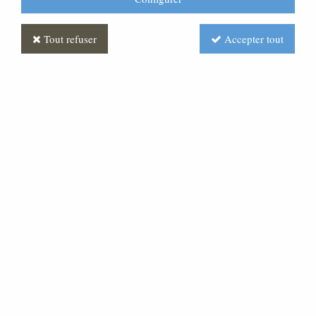
Tout refuser
Accepter tout
Statue Dominique : Statue
sur mesure Marbre
Soyez le premier à donner votre avis !
Prix : Nous consulter
Réf. :
STSM0058-007
Statue Saint Dominique en marbre de carrare ou en
bois. Possibilité de réaliser toutes dimensions a partir