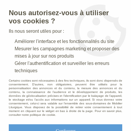
Nous autorisez-vous à utiliser
0
vos cookies ?
Ils nous seront utiles pour :
Accueil
>
Statues religieuses
>
Statues religieuses Saints Patrons
Améliorer l'interface et les fonctionnalités du site
>
Statue Dominique : Statue sur mesure Marbre
Mesurer les campagnes marketing et proposer des
mises à jour sur nos produits
Gérer l'authentification et surveiller les erreurs
techniques
Certains cookies sont nécessaires à des fins techniques, ils sont donc dispensés de
consentement. D'autres, non obligatoires, peuvent être utilisés pour la
personnalisation des annonces et du contenu, la mesure des annonces et du
contenu, la connaissance de l'audience et le développement de produits, les
données de géolocalisation précises et l'identification par le balayage de l'appareil,
le stockage et/ou l'accès aux informations sur un appareil. Si vous donnez votre
consentement, celui-ci sera valable sur l’ensemble des sous-domaines de Mobilier
Liturgique. Vous disposez de la possibilité de retirer votre consentement à tout
moment en cliquant sur le widget en bas à droite de la page. Pour en savoir plus,
consulter notre politique de cookie.
Configurer