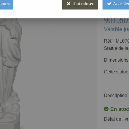
igurer
Tout refuser
Accepter
Soyez le 
901
,
60
Valable j
Réf. :
ML070
Statue de la
Dimensions 
Cette statue
Description
En stoc
Délai de liv