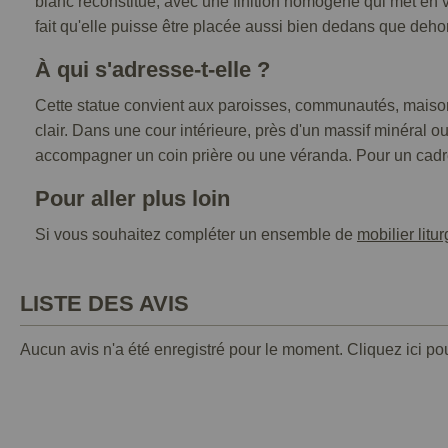
blanc reconstitué, avec une finition homogène qui met en va
fait qu'elle puisse être placée aussi bien dedans que dehor
À qui s'adresse-t-elle ?
Cette statue convient aux paroisses, communautés, maisons 
clair. Dans une cour intérieure, près d'un massif minéral 
accompagner un coin prière ou une véranda. Pour un cadre 
Pour aller plus loin
Si vous souhaitez compléter un ensemble de
mobilier litu
LISTE DES AVIS
Aucun avis n'a été enregistré pour le moment.
Cliquez ici po