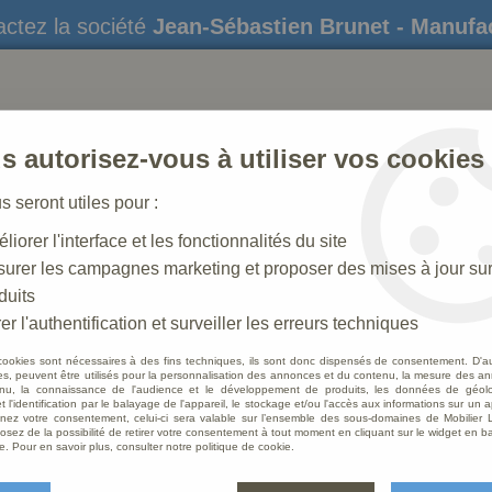
ctez la société
Jean-Sébastien Brunet - Manufa
s autorisez-vous à utiliser vos cookies
us seront utiles pour :
liorer l'interface et les fonctionnalités du site
STATUES
CRÈCHES DE NOËL
AMÉNAGEME
urer les campagnes marketing et proposer des mises à jour su
duits
rge
>
Statue de l'Assomption de la Vierge , en résine de poudre
er l'authentification et surveiller les erreurs techniques
cookies sont nécessaires à des fins techniques, ils sont donc dispensés de consentement. D'a
res, peuvent être utilisés pour la personnalisation des annonces et du contenu, la mesure des a
nu, la connaissance de l'audience et le développement de produits, les données de géoloc
Statue
t l'identification par le balayage de l'appareil, le stockage et/ou l'accès aux informations sur un a
ez votre consentement, celui-ci sera valable sur l’ensemble des sous-domaines de Mobilier L
en rés
osez de la possibilité de retirer votre consentement à tout moment en cliquant sur le widget en ba
e. Pour en savoir plus, consulter notre politique de cookie.
cm