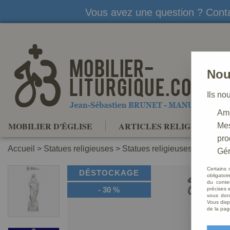
Vous avez une question ? Conta
Nou
Ils no
Amé
MOBILIER D'ÉGLISE
ARTICLES RELIGIEUX
Mes
pro
Accueil
>
Statues religieuses
>
Statues religieuses de la Vie
Gér
Certains 
DÉSTOCKAGE
obligatoi
du conte
-
30
%
précises e
vous donn
Vous disp
de la pag