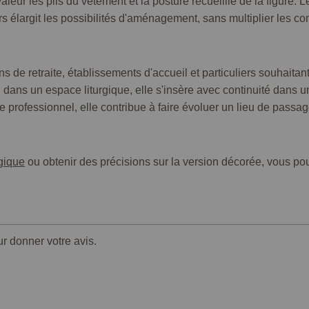
leur les plis du vêtement et la posture recueillie de la figure.
s élargit les possibilités d'aménagement, sans multiplier les con
de retraite, établissements d'accueil et particuliers souhaitant
ou dans un espace liturgique, elle s'insère avec continuité dans
professionnel, elle contribue à faire évoluer un lieu de passa
rgique
ou obtenir des précisions sur la version décorée, vous pou
ur donner votre avis.