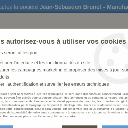
ctez la société
Jean-Sébastien Brunet - Manufa
s autorisez-vous à utiliser vos cookies
us seront utiles pour :
liorer l'interface et les fonctionnalités du site
STATUES
CRÈCHES DE NOËL
AMÉNAGEME
urer les campagnes marketing et proposer des mises à jour su
duits
rge
>
Statue de la Vierge aux roses, en marbre blanc
er l'authentification et surveiller les erreurs techniques
cookies sont nécessaires à des fins techniques, ils sont donc dispensés de consentement. D'a
res, peuvent être utilisés pour la personnalisation des annonces et du contenu, la mesure des a
nu, la connaissance de l'audience et le développement de produits, les données de géoloc
Statue
t l'identification par le balayage de l'appareil, le stockage et/ou l'accès aux informations sur un a
ez votre consentement, celui-ci sera valable sur l’ensemble des sous-domaines de Mobilier L
marbr
osez de la possibilité de retirer votre consentement à tout moment en cliquant sur le widget en ba
e. Pour en savoir plus, consulter notre politique de cookie.