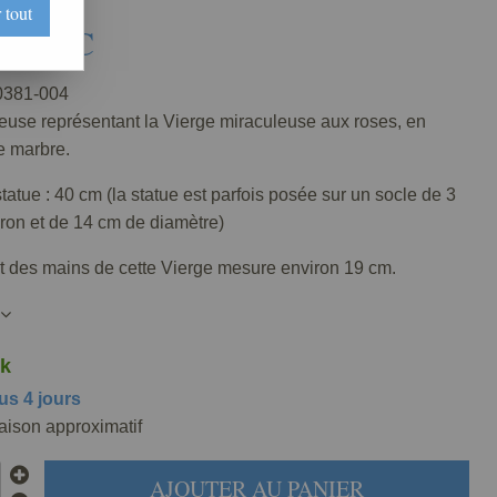
 tout
€
TTC
381-004
ieuse représentant la Vierge miraculeuse aux roses, en
e marbre.
 statue : 40 cm (la statue est parfois posée sur un socle de 3
ron et de 14 cm de diamètre)
t des mains de cette Vierge mesure environ 19 cm.
k
us 4 jours
raison approximatif
AJOUTER AU PANIER