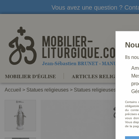
Vous avez une question ? Conta
Nou
Ils no
Amé
MOBILIER D'ÉGLISE
ARTICLES RELIGIEUX
Mes
pro
Accueil
>
Statues religieuses
>
Statues religieuses de la Vie
Gér
Certains 
obligatoi
du conte
précises e
vous donn
Vous disp
de la pag