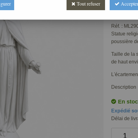
igurer
Tout refuser
Accepter
223
,
20
Réf. :
ML290
Statue relig
poussière d
Taille de la
de haut envi
L'écartemen
Description
En stoc
Expédié so
Délai de liv