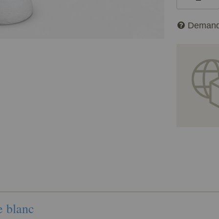
Demand
e blanc