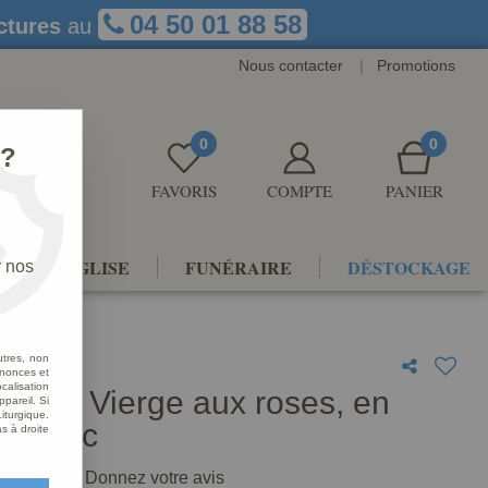
04 50 01 88 58
ctures
au
Nous contacter
|
Promotions
0
0
 ?
FAVORIS
COMPTE
PANIER
NTS D'ÉGLISE
FUNÉRAIRE
DÉSTOCKAGE
r nos
utres, non
nnonces et
alisation
 de la Vierge aux roses, en
ppareil. Si
iturgique.
e blanc
s à droite
2
Avis
Donnez votre avis