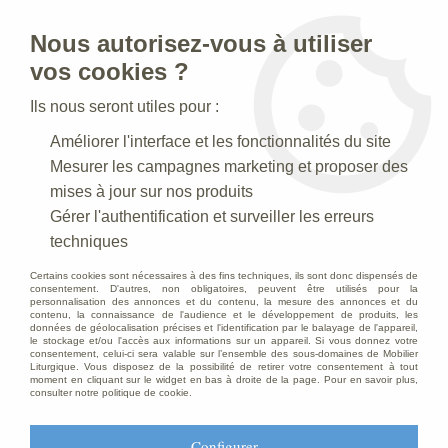
Nous autorisez-vous à utiliser
0
vos cookies ?
Ils nous seront utiles pour :
Accueil
>
Creches de Noel
>
Crèches Taille 100 cm
>
Améliorer l'interface et les fonctionnalités du site
Crèche N° 26_100 CM
>
Statue Crèche Saint Joseph Décoré
Mesurer les campagnes marketing et proposer des
mises à jour sur nos produits
Gérer l'authentification et surveiller les erreurs
techniques
Certains cookies sont nécessaires à des fins techniques, ils sont donc dispensés de
consentement. D'autres, non obligatoires, peuvent être utilisés pour la
personnalisation des annonces et du contenu, la mesure des annonces et du
contenu, la connaissance de l'audience et le développement de produits, les
données de géolocalisation précises et l'identification par le balayage de l'appareil,
le stockage et/ou l'accès aux informations sur un appareil. Si vous donnez votre
consentement, celui-ci sera valable sur l’ensemble des sous-domaines de Mobilier
Liturgique. Vous disposez de la possibilité de retirer votre consentement à tout
moment en cliquant sur le widget en bas à droite de la page. Pour en savoir plus,
consulter notre politique de cookie.
Configurer