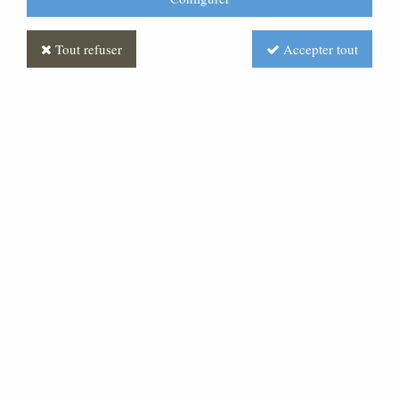
Tout refuser
Accepter tout
Statue Crèche Saint Joseph
Décoré
Soyez le premier à donner votre avis !
1320
,
00
€
TTC
Réf. :
CR010026-050
Statue en fibre pour votre crèche de Noêl. Finition
décorée. Les couleurs peuvent avoir une légere nuance.