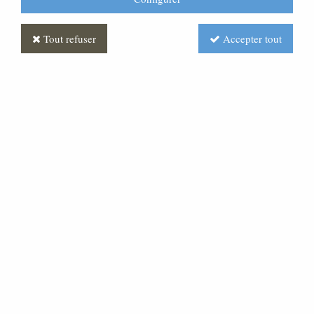
Tout refuser
Accepter tout
Statue crèche Roi Mage
Décoré
Soyez le premier à donner votre avis !
1460
,
00
€
TTC
Réf. :
CR230026-050
Statue en fibre pour votre crèche de Noêl. Finition
décorée. Les couleurs peuvent avoir une légere nuance.