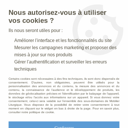
Nous autorisez-vous à utiliser
0
vos cookies ?
Ils nous seront utiles pour :
Accueil
>
Creches de Noel
>
Crèches Taille 100 cm
>
Améliorer l'interface et les fonctionnalités du site
Crèche N° 26_100 CM
>
Statue crèche Roi Mage Décoré
Mesurer les campagnes marketing et proposer des
mises à jour sur nos produits
Gérer l'authentification et surveiller les erreurs
techniques
Certains cookies sont nécessaires à des fins techniques, ils sont donc dispensés de
consentement. D'autres, non obligatoires, peuvent être utilisés pour la
personnalisation des annonces et du contenu, la mesure des annonces et du
contenu, la connaissance de l'audience et le développement de produits, les
données de géolocalisation précises et l'identification par le balayage de l'appareil,
le stockage et/ou l'accès aux informations sur un appareil. Si vous donnez votre
consentement, celui-ci sera valable sur l’ensemble des sous-domaines de Mobilier
Liturgique. Vous disposez de la possibilité de retirer votre consentement à tout
moment en cliquant sur le widget en bas à droite de la page. Pour en savoir plus,
consulter notre politique de cookie.
Configurer