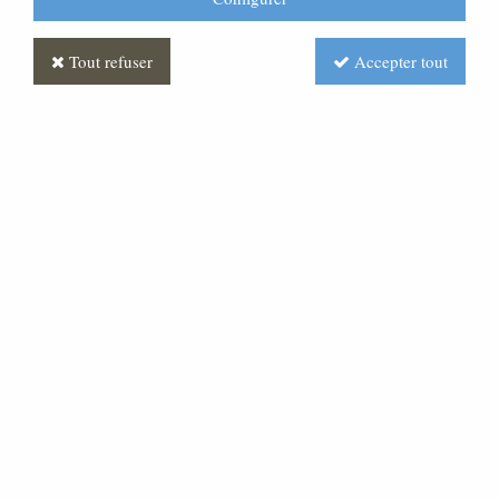
Tout refuser
Accepter tout
Statue Antoine : statue sur
mesure Marbre
Soyez le premier à donner votre avis !
Prix : Nous consulter
Réf. :
STSM0044-007
Statue Saint Antoine en marbre de carrare ou en bois.
Possibilité de réaliser toutes dimensions a partir de 80