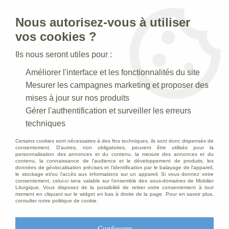
Nous autorisez-vous à utiliser
0
vos cookies ?
Ils nous seront utiles pour :
Accueil
>
Statues religieuses
>
Statues religieuses Saints Patrons
Améliorer l'interface et les fonctionnalités du site
>
Statue Antoine : statue sur mesure Marbre
Mesurer les campagnes marketing et proposer des
mises à jour sur nos produits
Gérer l'authentification et surveiller les erreurs
techniques
Certains cookies sont nécessaires à des fins techniques, ils sont donc dispensés de
consentement. D'autres, non obligatoires, peuvent être utilisés pour la
personnalisation des annonces et du contenu, la mesure des annonces et du
contenu, la connaissance de l'audience et le développement de produits, les
données de géolocalisation précises et l'identification par le balayage de l'appareil,
le stockage et/ou l'accès aux informations sur un appareil. Si vous donnez votre
consentement, celui-ci sera valable sur l’ensemble des sous-domaines de Mobilier
Liturgique. Vous disposez de la possibilité de retirer votre consentement à tout
moment en cliquant sur le widget en bas à droite de la page. Pour en savoir plus,
consulter notre politique de cookie.
Configurer