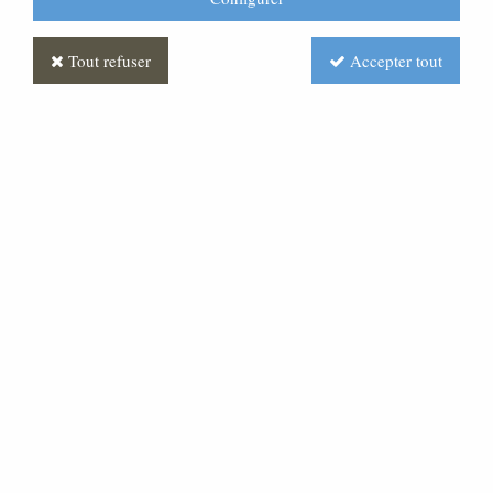
Tout refuser
Accepter tout
Statue Antoine : statue sur
mesure Marbre
Soyez le premier à donner votre avis !
Prix : Nous consulter
Réf. :
STSM0043-007
Statue Saint Antoine en marbre de carrare ou en bois.
Possibilité de réaliser toutes dimensions a partir de 80