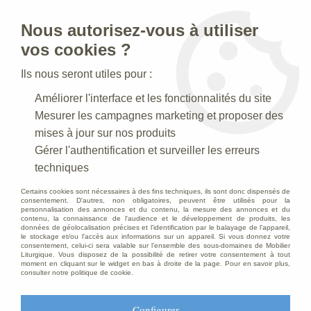
Nous autorisez-vous à utiliser
0
vos cookies ?
Ils nous seront utiles pour :
Accueil
>
Statues religieuses
>
Statues religieuses Saints Patrons
Améliorer l'interface et les fonctionnalités du site
>
Statue Antoine : statue sur mesure Marbre
Mesurer les campagnes marketing et proposer des
mises à jour sur nos produits
Gérer l'authentification et surveiller les erreurs
techniques
Certains cookies sont nécessaires à des fins techniques, ils sont donc dispensés de
consentement. D'autres, non obligatoires, peuvent être utilisés pour la
personnalisation des annonces et du contenu, la mesure des annonces et du
contenu, la connaissance de l'audience et le développement de produits, les
données de géolocalisation précises et l'identification par le balayage de l'appareil,
le stockage et/ou l'accès aux informations sur un appareil. Si vous donnez votre
consentement, celui-ci sera valable sur l’ensemble des sous-domaines de Mobilier
Liturgique. Vous disposez de la possibilité de retirer votre consentement à tout
moment en cliquant sur le widget en bas à droite de la page. Pour en savoir plus,
consulter notre politique de cookie.
Configurer