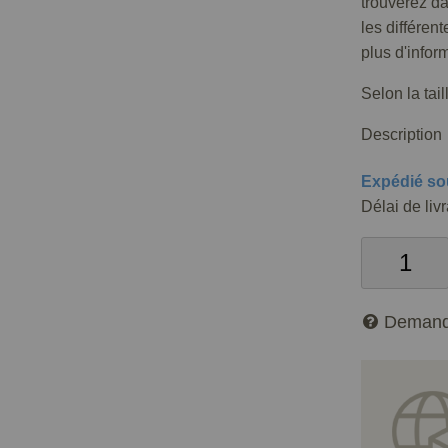
trouverez d
les différen
plus d'infor
Selon la tai
Description
Expédié so
Délai de liv
Demand