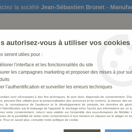
ctez la société
Jean-Sébastien Brunet - Manufa
s autorisez-vous à utiliser vos cookies
us seront utiles pour :
liorer l'interface et les fonctionnalités du site
STATUES
CRÈCHES DE NOËL
AMÉNAGEME
urer les campagnes marketing et proposer des mises à jour su
duits
 N° 37 _ 15 CM
>
Rois Mages Polychrome
er l'authentification et surveiller les erreurs techniques
cookies sont nécessaires à des fins techniques, ils sont donc dispensés de consentement. D'a
res, peuvent être utilisés pour la personnalisation des annonces et du contenu, la mesure des a
nu, la connaissance de l'audience et le développement de produits, les données de géoloc
Rois 
t l'identification par le balayage de l'appareil, le stockage et/ou l'accès aux informations sur un a
ez votre consentement, celui-ci sera valable sur l’ensemble des sous-domaines de Mobilier L
osez de la possibilité de retirer votre consentement à tout moment en cliquant sur le widget en ba
Soyez le 
e. Pour en savoir plus, consulter notre politique de cookie.