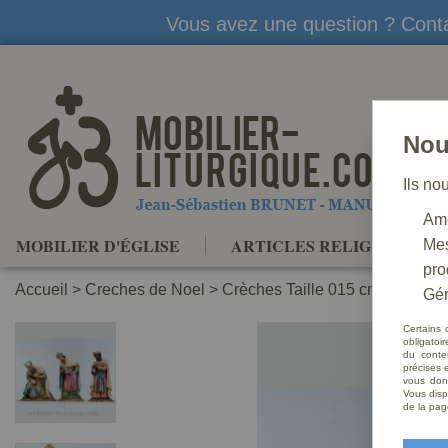
Vous avez une question ? Conta
Nou
Ils no
Amé
MOBILIER D'ÉGLISE
ARTICLES RELIGIEUX
Mes
pro
Accueil
>
Creches de Noel
>
Crèches Taille 015 cm
>
Crèche
Gér
Certains 
obligatoi
du conte
précises e
vous donn
Vous disp
de la pag