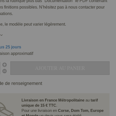
ans la rubrique plus bas "Documentation" le PDF contenant
tes finitions possibles. N'hésitez pas à nous contacter pour
mations.
lle, le modèle peut varier légèrement.
us 25 jours
raison approximatif
AJOUTER AU PANIER
e de renseignement
Livraison en France Métropolitaine
au
tarif
unique de 15 € TTC
.
Pour une livraison en
Corse, Dom Tom, Europe
et Monde
un devis vous sera établi.