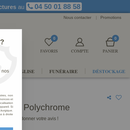
04 50 01 88 58
ctures
au
Nous contacter
|
Promotions
0
0
 ?
FAVORIS
COMPTE
PANIER
NTS D'ÉGLISE
FUNÉRAIRE
DÉSTOCKAGE
r nos
utres, non
nnonces et
alisation
Mages Polychrome
ppareil. Si
iturgique.
s à droite
premier à donner votre avis !