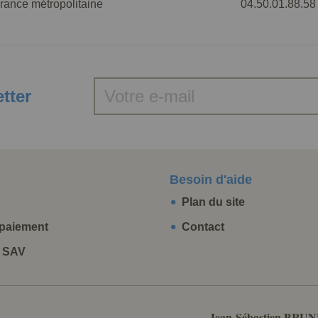
rance métropolitaine
04.50.01.88.58
etter
Besoin d'aide
Plan du site
paiement
Contact
t SAV
Jean-Sébastien BRUN