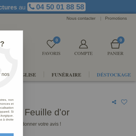
04 50 01 88 58
ctures
au
Nous contacter
|
Promotions
0
0
 ?
FAVORIS
COMPTE
PANIER
NTS D'ÉGLISE
FUNÉRAIRE
DÉSTOCKAGE
r nos
utres, non
nnonces et
alisation
ages Feuille d'or
ppareil. Si
iturgique.
s à droite
premier à donner votre avis !