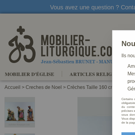
Vous avez une question ? Conta
Nou
Ils no
Amé
MOBILIER D'ÉGLISE
ARTICLES RELIGIEUX
Mes
pro
Accueil
>
Creches de Noel
>
Crèches Taille 160 cm
>
Crèche
Gér
Certains 
obligatoi
du conte
précises e
vous donn
Vous disp
de la pag