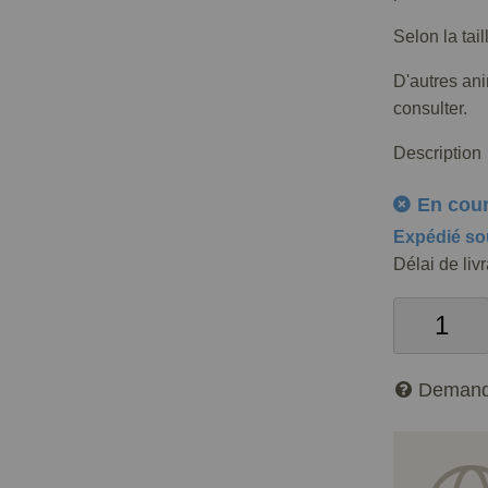
Selon la tai
D'autres an
consulter.
Description
En cou
Expédié so
Délai de liv
Demand