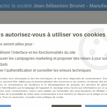
ctez la société
Jean-Sébastien Brunet - Manufa
s autorisez-vous à utiliser vos cookies
us seront utiles pour :
liorer l'interface et les fonctionnalités du site
STATUES
CRÈCHES DE NOËL
AMÉNAGEME
urer les campagnes marketing et proposer des mises à jour su
duits
 N° 24_160 CM
>
Rois Mages Feuille d'or
er l'authentification et surveiller les erreurs techniques
cookies sont nécessaires à des fins techniques, ils sont donc dispensés de consentement. D'a
res, peuvent être utilisés pour la personnalisation des annonces et du contenu, la mesure des a
nu, la connaissance de l'audience et le développement de produits, les données de géoloc
Rois M
t l'identification par le balayage de l'appareil, le stockage et/ou l'accès aux informations sur un a
ez votre consentement, celui-ci sera valable sur l’ensemble des sous-domaines de Mobilier L
osez de la possibilité de retirer votre consentement à tout moment en cliquant sur le widget en ba
Soyez le 
e. Pour en savoir plus, consulter notre politique de cookie.