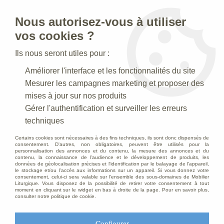
Nous autorisez-vous à utiliser
0
vos cookies ?
Ils nous seront utiles pour :
Accueil
>
Creches de Noel
>
Crèches Taille 015 cm
>
Améliorer l'interface et les fonctionnalités du site
Crèche N° 37 _ 15 CM
>
Rois Mages et leurs chameaux Feuille
d'or
Mesurer les campagnes marketing et proposer des
mises à jour sur nos produits
Gérer l'authentification et surveiller les erreurs
techniques
Certains cookies sont nécessaires à des fins techniques, ils sont donc dispensés de
consentement. D'autres, non obligatoires, peuvent être utilisés pour la
personnalisation des annonces et du contenu, la mesure des annonces et du
contenu, la connaissance de l'audience et le développement de produits, les
données de géolocalisation précises et l'identification par le balayage de l'appareil,
le stockage et/ou l'accès aux informations sur un appareil. Si vous donnez votre
consentement, celui-ci sera valable sur l’ensemble des sous-domaines de Mobilier
Liturgique. Vous disposez de la possibilité de retirer votre consentement à tout
moment en cliquant sur le widget en bas à droite de la page. Pour en savoir plus,
consulter notre politique de cookie.
Configurer