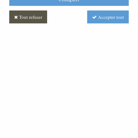
Tout refuser
Accepter tout
Rois Mages et leurs
chameaux Feuille d'or
Soyez le premier à donner votre avis !
Prix : Nous consulter
Réf. :
CR370010-008
Très belles statues en pâte bois, pour une crèche d'une