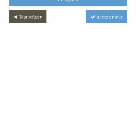
Tout refuser
Accepter tout
Roi Hérode Polychrome
Soyez le premier à donner votre avis !
Prix : Nous consulter
Réf. :
CR390175-001
Très belle statue en pâte bois, pour une crèche de 30
cm de hauteur.