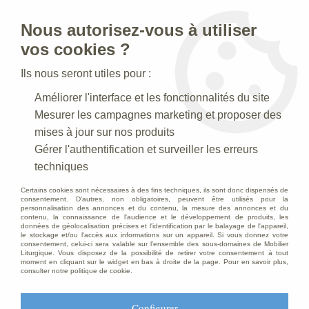
Nous autorisez-vous à utiliser
0
vos cookies ?
Ils nous seront utiles pour :
Accueil
>
Creches de Noel
>
Crèches Taille 030-35 cm
>
Améliorer l'interface et les fonctionnalités du site
Crèche N° 39 _ 30 CM
>
Roi Hérode Polychrome
Mesurer les campagnes marketing et proposer des
mises à jour sur nos produits
Gérer l'authentification et surveiller les erreurs
techniques
Certains cookies sont nécessaires à des fins techniques, ils sont donc dispensés de
consentement. D'autres, non obligatoires, peuvent être utilisés pour la
personnalisation des annonces et du contenu, la mesure des annonces et du
contenu, la connaissance de l'audience et le développement de produits, les
données de géolocalisation précises et l'identification par le balayage de l'appareil,
le stockage et/ou l'accès aux informations sur un appareil. Si vous donnez votre
consentement, celui-ci sera valable sur l’ensemble des sous-domaines de Mobilier
Liturgique. Vous disposez de la possibilité de retirer votre consentement à tout
moment en cliquant sur le widget en bas à droite de la page. Pour en savoir plus,
consulter notre politique de cookie.
Configurer