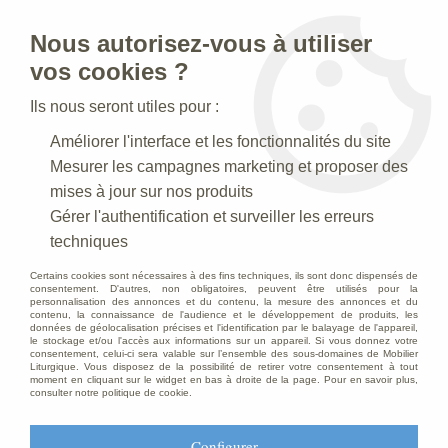
Nous autorisez-vous à utiliser
0
vos cookies ?
Ils nous seront utiles pour :
Accueil
>
Creches de Noel
>
Crèches Taille 030-35 cm
>
Améliorer l'interface et les fonctionnalités du site
Crèche N° 39 _ 30 CM
>
Roi Hérode Antique
Mesurer les campagnes marketing et proposer des
mises à jour sur nos produits
Gérer l'authentification et surveiller les erreurs
techniques
Certains cookies sont nécessaires à des fins techniques, ils sont donc dispensés de
consentement. D'autres, non obligatoires, peuvent être utilisés pour la
personnalisation des annonces et du contenu, la mesure des annonces et du
contenu, la connaissance de l'audience et le développement de produits, les
données de géolocalisation précises et l'identification par le balayage de l'appareil,
le stockage et/ou l'accès aux informations sur un appareil. Si vous donnez votre
consentement, celui-ci sera valable sur l’ensemble des sous-domaines de Mobilier
Liturgique. Vous disposez de la possibilité de retirer votre consentement à tout
moment en cliquant sur le widget en bas à droite de la page. Pour en savoir plus,
consulter notre politique de cookie.
Configurer