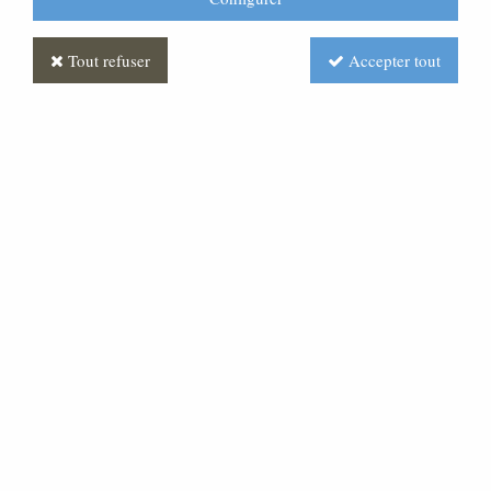
Tout refuser
Accepter tout
Roi Hérode Antique
Soyez le premier à donner votre avis !
Prix : Nous consulter
Réf. :
CR390175-005
Très belle statue en pâte bois, pour une crèche de 30
cm de hauteur.