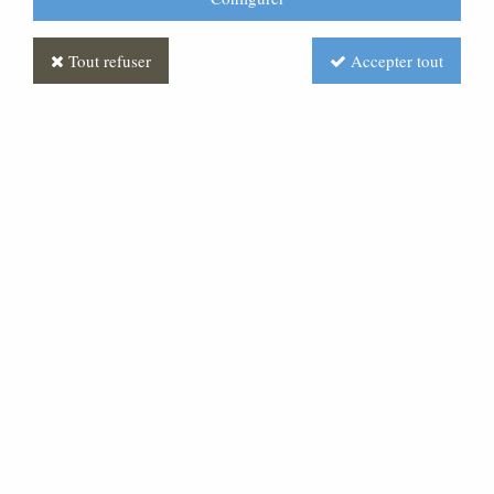
Tout refuser
Accepter tout
Femme Polychrome
Soyez le premier à donner votre avis !
Prix : Nous consulter
Réf. :
CR380114-001
Très belle statue en pâte bois, pour une crèche de 20
cm de hauteur.