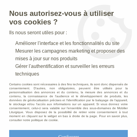
Nous autorisez-vous à utiliser
0
vos cookies ?
Ils nous seront utiles pour :
Accueil
>
Creches de Noel
>
Crèches Taille 020 cm
>
Améliorer l'interface et les fonctionnalités du site
Crèche N° 38 _20 CM
>
Femme Polychrome
Mesurer les campagnes marketing et proposer des
mises à jour sur nos produits
Gérer l'authentification et surveiller les erreurs
techniques
Certains cookies sont nécessaires à des fins techniques, ils sont donc dispensés de
consentement. D'autres, non obligatoires, peuvent être utilisés pour la
personnalisation des annonces et du contenu, la mesure des annonces et du
contenu, la connaissance de l'audience et le développement de produits, les
données de géolocalisation précises et l'identification par le balayage de l'appareil,
le stockage et/ou l'accès aux informations sur un appareil. Si vous donnez votre
consentement, celui-ci sera valable sur l’ensemble des sous-domaines de Mobilier
Liturgique. Vous disposez de la possibilité de retirer votre consentement à tout
moment en cliquant sur le widget en bas à droite de la page. Pour en savoir plus,
consulter notre politique de cookie.
Configurer