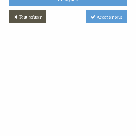
Tout refuser
Accepter tout
Femme Antique
Soyez le premier à donner votre avis !
Prix : Nous consulter
Réf. :
CR380114-005
Très belle statue en pâte bois, pour une crèche de 20
cm de hauteur.