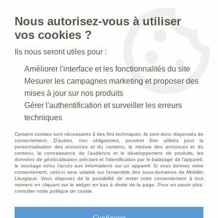
Nous autorisez-vous à utiliser
0
vos cookies ?
Ils nous seront utiles pour :
Accueil
>
Creches de Noel
>
Crèches Taille 020 cm
>
Améliorer l'interface et les fonctionnalités du site
Crèche N° 38 _20 CM
>
Femme Antique
Mesurer les campagnes marketing et proposer des
mises à jour sur nos produits
Gérer l'authentification et surveiller les erreurs
techniques
Certains cookies sont nécessaires à des fins techniques, ils sont donc dispensés de
consentement. D'autres, non obligatoires, peuvent être utilisés pour la
personnalisation des annonces et du contenu, la mesure des annonces et du
contenu, la connaissance de l'audience et le développement de produits, les
données de géolocalisation précises et l'identification par le balayage de l'appareil,
le stockage et/ou l'accès aux informations sur un appareil. Si vous donnez votre
consentement, celui-ci sera valable sur l’ensemble des sous-domaines de Mobilier
Liturgique. Vous disposez de la possibilité de retirer votre consentement à tout
moment en cliquant sur le widget en bas à droite de la page. Pour en savoir plus,
consulter notre politique de cookie.
Configurer