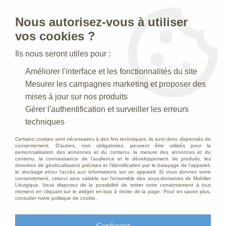
Nous autorisez-vous à utiliser
0
vos cookies ?
Ils nous seront utiles pour :
Accueil
>
Creches de Noel
>
Crèches Taille 015 cm
>
Améliorer l'interface et les fonctionnalités du site
Crèche N° 37 _ 15 CM
>
Femme Antique
Mesurer les campagnes marketing et proposer des
mises à jour sur nos produits
Gérer l'authentification et surveiller les erreurs
techniques
Certains cookies sont nécessaires à des fins techniques, ils sont donc dispensés de
consentement. D'autres, non obligatoires, peuvent être utilisés pour la
personnalisation des annonces et du contenu, la mesure des annonces et du
contenu, la connaissance de l'audience et le développement de produits, les
données de géolocalisation précises et l'identification par le balayage de l'appareil,
le stockage et/ou l'accès aux informations sur un appareil. Si vous donnez votre
consentement, celui-ci sera valable sur l’ensemble des sous-domaines de Mobilier
Liturgique. Vous disposez de la possibilité de retirer votre consentement à tout
moment en cliquant sur le widget en bas à droite de la page. Pour en savoir plus,
consulter notre politique de cookie.
Configurer