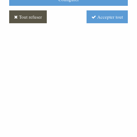
Tout refuser
Accepter tout
Femme Antique
Soyez le premier à donner votre avis !
Prix : Nous consulter
Réf. :
CR370090-005
Très belle statue en pâte bois, pour une crèche d'une
hauteur de 15 cm.