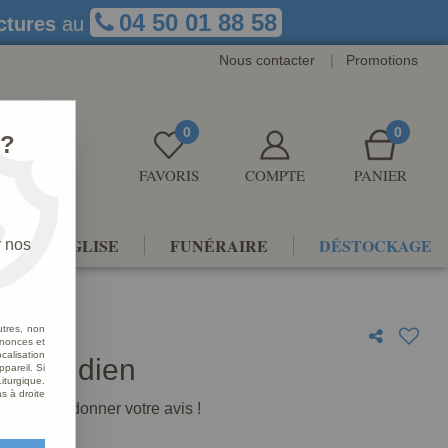
04 50 01 88 58
ctures
au
Nous contacter
|
Promotions
0
0
 ?
FAVORIS
COMPTE
PANIER
NTS D'ÉGLISE
FUNÉRAIRE
DÉSTOCKAGE
r nos
utres, non
nnonces et
alisation
Vert Indien
ppareil. Si
iturgique.
s à droite
premier à donner votre avis !