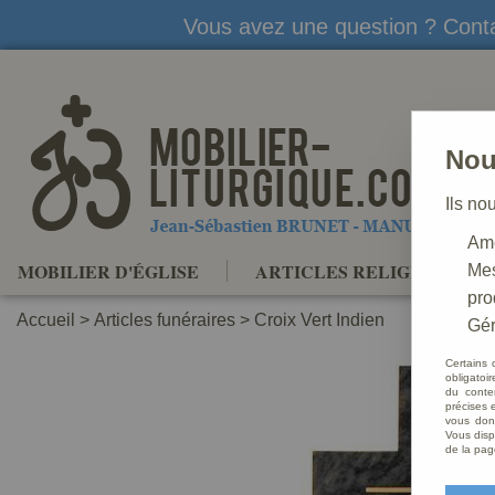
Vous avez une question ? Conta
Nou
Ils no
Amé
MOBILIER D'ÉGLISE
ARTICLES RELIGIEUX
Mes
pro
Accueil
>
Articles funéraires
>
Croix Vert Indien
Gér
Certains 
obligatoi
du conte
précises e
vous donn
Vous disp
de la pag