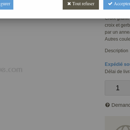
igurer
Tout refuser
Accepter
Réf. :
FUPG
Croix granit
croix et ger
par un annea
Autres coule
Description
Expédié so
Délai de liv
Demand