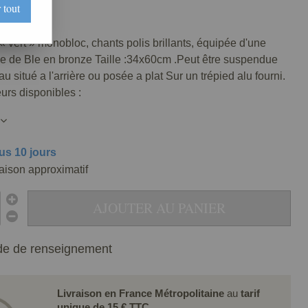
 tout
0053-077
 « vert » monobloc, chants polis brillants, équipée d'une
be de Ble en bronze Taille :34x60cm .Peut être suspendue
u situé a l'arrière ou posée a plat Sur un trépied alu fourni.
urs disponibles :
us 10 jours
raison approximatif
AJOUTER AU PANIER
e de renseignement
Livraison en France Métropolitaine
au
tarif
unique de 15 € TTC
.