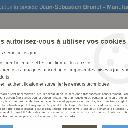
ctez la société
Jean-Sébastien Brunet - Manufa
s autorisez-vous à utiliser vos cookies
us seront utiles pour :
liorer l'interface et les fonctionnalités du site
STATUES
CRÈCHES DE NOËL
AMÉNAGEME
urer les campagnes marketing et proposer des mises à jour su
duits
er l'authentification et surveiller les erreurs techniques
cookies sont nécessaires à des fins techniques, ils sont donc dispensés de consentement. D'a
res, peuvent être utilisés pour la personnalisation des annonces et du contenu, la mesure des a
nu, la connaissance de l'audience et le développement de produits, les données de géoloc
Croix 
t l'identification par le balayage de l'appareil, le stockage et/ou l'accès aux informations sur un a
ez votre consentement, celui-ci sera valable sur l’ensemble des sous-domaines de Mobilier L
osez de la possibilité de retirer votre consentement à tout moment en cliquant sur le widget en ba
Soyez le 
e. Pour en savoir plus, consulter notre politique de cookie.