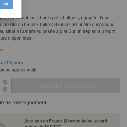
 tout
0053-075
 « vert » monobloc, chants polis brillants, équipée d'une
be de Ble en bronze Taille :34x60cm .Peut être suspendue
u situé a l'arrière ou posée a plat Sur un trépied alu fourni.
urs disponibles :
us 10 jours
raison approximatif
AJOUTER AU PANIER
e de renseignement
Livraison en France Métropolitaine
au
tarif
unique de 15 € TTC
.