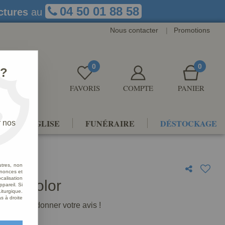
04 50 01 88 58
ctures
au
Nous contacter
|
Promotions
0
0
 ?
FAVORIS
COMPTE
PANIER
NTS D'ÉGLISE
FUNÉRAIRE
DÉSTOCKAGE
r nos
utres, non
nnonces et
alisation
Multicolor
ppareil. Si
iturgique.
s à droite
premier à donner votre avis !