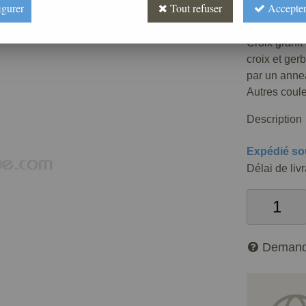
igurer
Tout refuser
Accepter
Réf. :
FUPG
Croix granit
croix et ger
par un annea
Autres coule
Description
Expédié so
Délai de liv
Demand