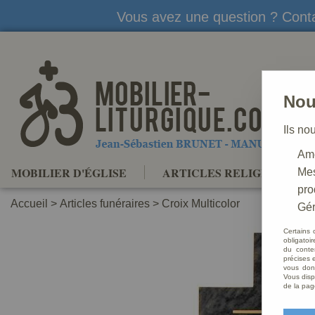
Vous avez une question ? Conta
Nou
Ils no
Amé
MOBILIER D'ÉGLISE
ARTICLES RELIGIEUX
Mes
pro
Accueil
>
Articles funéraires
>
Croix Multicolor
Gér
Certains 
obligatoi
du conte
précises e
vous donn
Vous disp
de la pag