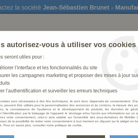
ctez la société
Jean-Sébastien Brunet - Manufa
s autorisez-vous à utiliser vos cookies
us seront utiles pour :
liorer l'interface et les fonctionnalités du site
STATUES
CRÈCHES DE NOËL
AMÉNAGEME
urer les campagnes marketing et proposer des mises à jour su
duits
er l'authentification et surveiller les erreurs techniques
cookies sont nécessaires à des fins techniques, ils sont donc dispensés de consentement. D'a
res, peuvent être utilisés pour la personnalisation des annonces et du contenu, la mesure des a
nu, la connaissance de l'audience et le développement de produits, les données de géoloc
Croix 
t l'identification par le balayage de l'appareil, le stockage et/ou l'accès aux informations sur un a
ez votre consentement, celui-ci sera valable sur l’ensemble des sous-domaines de Mobilier L
osez de la possibilité de retirer votre consentement à tout moment en cliquant sur le widget en ba
Soyez le 
e. Pour en savoir plus, consulter notre politique de cookie.