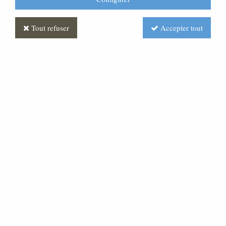
Tout refuser
Accepter tout
Croix Paradiso
Soyez le premier à donner votre avis !
Réf. :
FUPG0065-073
Croix granit « vert » monobloc, chants polis brillants,
inclinée sur un socle granit Assorti aux chants polis. Elle
est équipée d'un magnifique bronze du Christ portant Sa
croix. Fixation pour 2inters bronze sur le socle. Taille