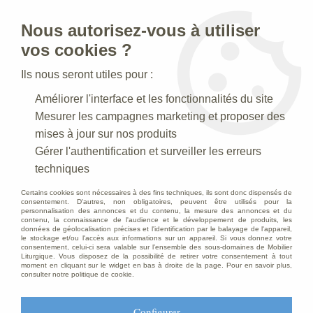
Nous autorisez-vous à utiliser
0
vos cookies ?
Ils nous seront utiles pour :
Accueil
>
Articles funéraires
>
Croix Paradiso
Améliorer l'interface et les fonctionnalités du site
Mesurer les campagnes marketing et proposer des
mises à jour sur nos produits
Gérer l'authentification et surveiller les erreurs
techniques
Certains cookies sont nécessaires à des fins techniques, ils sont donc dispensés de
consentement. D'autres, non obligatoires, peuvent être utilisés pour la
personnalisation des annonces et du contenu, la mesure des annonces et du
contenu, la connaissance de l'audience et le développement de produits, les
données de géolocalisation précises et l'identification par le balayage de l'appareil,
le stockage et/ou l'accès aux informations sur un appareil. Si vous donnez votre
consentement, celui-ci sera valable sur l’ensemble des sous-domaines de Mobilier
Liturgique. Vous disposez de la possibilité de retirer votre consentement à tout
moment en cliquant sur le widget en bas à droite de la page. Pour en savoir plus,
consulter notre politique de cookie.
Configurer