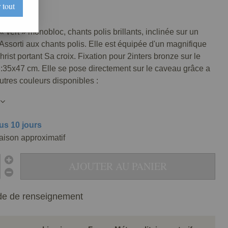
 tout
0065-071
 « vert » monobloc, chants polis brillants, inclinée sur un
 Assorti aux chants polis. Elle est équipée d'un magnifique
rist portant Sa croix. Fixation pour 2inters bronze sur le
e :35x47 cm. Elle se pose directement sur le caveau grâce a
utres couleurs disponibles :
us 10 jours
raison approximatif
AJOUTER AU PANIER
e de renseignement