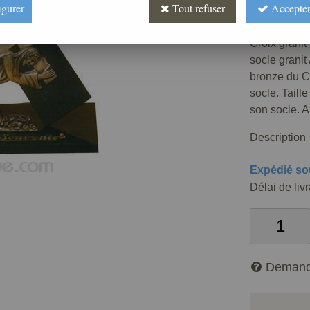
igurer
Tout refuser
Accepter
Réf. :
FUPG
Croix granit
socle granit
bronze du Ch
socle. Taill
son socle. A
Description
Expédié so
Délai de liv
Demand