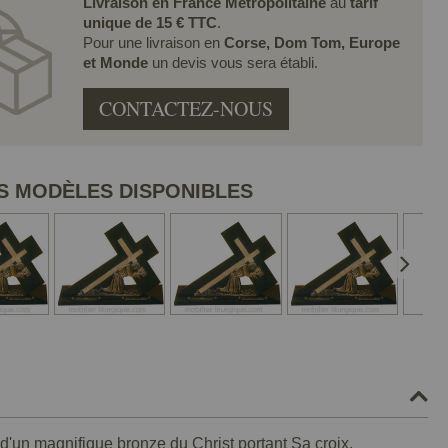
Livraison en France Métropolitaine
au
tarif
unique de 15 € TTC
.
Pour une livraison en
Corse, Dom Tom, Europe
et Monde
un devis vous sera établi.
CONTACTEZ-NOUS
S MODÈLES DISPONIBLES
e d'un magnifique bronze du Christ portant Sa croix.