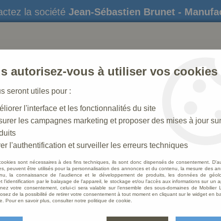
ctez la société
Jean-Sébastien Brunet - Manufa
s autorisez-vous à utiliser vos cookies
us seront utiles pour :
liorer l'interface et les fonctionnalités du site
STATUES
CRÈCHES DE NOËL
AMÉNAGEME
urer les campagnes marketing et proposer des mises à jour su
duits
er l'authentification et surveiller les erreurs techniques
cookies sont nécessaires à des fins techniques, ils sont donc dispensés de consentement. D'a
res, peuvent être utilisés pour la personnalisation des annonces et du contenu, la mesure des a
nu, la connaissance de l'audience et le développement de produits, les données de géoloc
Croix
t l'identification par le balayage de l'appareil, le stockage et/ou l'accès aux informations sur un a
ez votre consentement, celui-ci sera valable sur l’ensemble des sous-domaines de Mobilier L
osez de la possibilité de retirer votre consentement à tout moment en cliquant sur le widget en ba
Soyez le 
e. Pour en savoir plus, consulter notre politique de cookie.