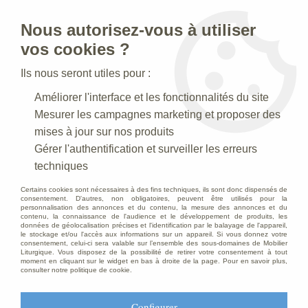
Nous autorisez-vous à utiliser
0
vos cookies ?
Ils nous seront utiles pour :
Accueil
>
Articles funéraires
>
Croix Paradiso
Améliorer l'interface et les fonctionnalités du site
Mesurer les campagnes marketing et proposer des
mises à jour sur nos produits
Gérer l'authentification et surveiller les erreurs
techniques
Certains cookies sont nécessaires à des fins techniques, ils sont donc dispensés de
consentement. D'autres, non obligatoires, peuvent être utilisés pour la
personnalisation des annonces et du contenu, la mesure des annonces et du
contenu, la connaissance de l'audience et le développement de produits, les
données de géolocalisation précises et l'identification par le balayage de l'appareil,
le stockage et/ou l'accès aux informations sur un appareil. Si vous donnez votre
consentement, celui-ci sera valable sur l’ensemble des sous-domaines de Mobilier
Liturgique. Vous disposez de la possibilité de retirer votre consentement à tout
moment en cliquant sur le widget en bas à droite de la page. Pour en savoir plus,
consulter notre politique de cookie.
Configurer