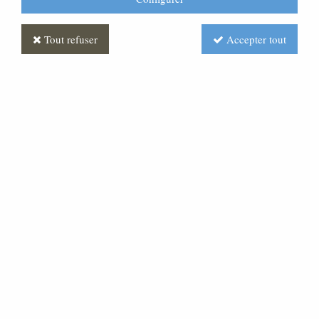
Tout refuser
Accepter tout
Croix Paradiso
Soyez le premier à donner votre avis !
Réf. :
FUPG0058-073
Croix granit « marlin » monobloc, chants polis brillants.
Elle est enrichie d'un motif creusé par sablage et doré a
la feuille or 24 Carats, et équipée d'une croix et d'un
christ bronze Taille :34x60cm .Peut être suspendue par