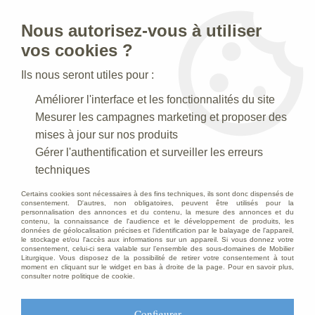
Nous autorisez-vous à utiliser
0
vos cookies ?
Ils nous seront utiles pour :
Accueil
>
Articles funéraires
>
Croix Mas Blue
Améliorer l'interface et les fonctionnalités du site
Mesurer les campagnes marketing et proposer des
mises à jour sur nos produits
Gérer l'authentification et surveiller les erreurs
techniques
Certains cookies sont nécessaires à des fins techniques, ils sont donc dispensés de
consentement. D'autres, non obligatoires, peuvent être utilisés pour la
personnalisation des annonces et du contenu, la mesure des annonces et du
contenu, la connaissance de l'audience et le développement de produits, les
données de géolocalisation précises et l'identification par le balayage de l'appareil,
le stockage et/ou l'accès aux informations sur un appareil. Si vous donnez votre
consentement, celui-ci sera valable sur l’ensemble des sous-domaines de Mobilier
Liturgique. Vous disposez de la possibilité de retirer votre consentement à tout
moment en cliquant sur le widget en bas à droite de la page. Pour en savoir plus,
consulter notre politique de cookie.
Configurer