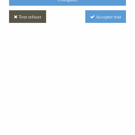
Tout refuser
Accepter tout
Croix Mas Blue
Soyez le premier à donner votre avis !
Réf. :
FUPG0058-071
Croix granit « marlin » monobloc, chants polis brillants.
Elle est enrichie d'un motif creusé par sablage et doré a
la feuille or 24 Carats, et équipée d'une croix et d'un
christ bronze Taille :34x60cm .Peut être suspendue par