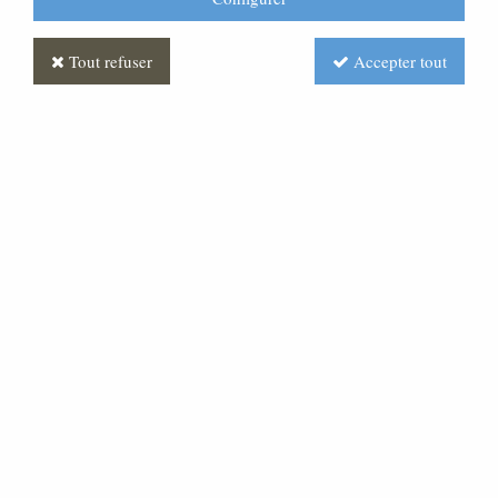
Tout refuser
Accepter tout
Croix Paradiso
Soyez le premier à donner votre avis !
Réf. :
FUPG0052-073
Croix granit « marlin » monobloc, chants polis brillants,
équipée d'un christ bronze Taille :34x60cm .Peut être
suspendue par un anneau situé a l'arrière ou posée a
plat Sur un trépied alu fourni. Autres couleurs