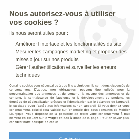
Nous autorisez-vous à utiliser
0
vos cookies ?
Ils nous seront utiles pour :
Accueil
>
Articles funéraires
>
Croix Paradiso
Améliorer l'interface et les fonctionnalités du site
Mesurer les campagnes marketing et proposer des
mises à jour sur nos produits
Gérer l'authentification et surveiller les erreurs
techniques
Certains cookies sont nécessaires à des fins techniques, ils sont donc dispensés de
consentement. D'autres, non obligatoires, peuvent être utilisés pour la
personnalisation des annonces et du contenu, la mesure des annonces et du
contenu, la connaissance de l'audience et le développement de produits, les
données de géolocalisation précises et l'identification par le balayage de l'appareil,
le stockage et/ou l'accès aux informations sur un appareil. Si vous donnez votre
consentement, celui-ci sera valable sur l’ensemble des sous-domaines de Mobilier
Liturgique. Vous disposez de la possibilité de retirer votre consentement à tout
moment en cliquant sur le widget en bas à droite de la page. Pour en savoir plus,
consulter notre politique de cookie.
Configurer