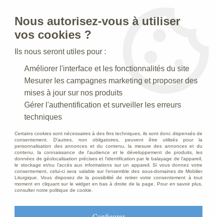
Nous autorisez-vous à utiliser
0
vos cookies ?
Ils nous seront utiles pour :
Accueil
>
Articles funéraires
>
Croix Mas Blue
Améliorer l'interface et les fonctionnalités du site
Mesurer les campagnes marketing et proposer des
mises à jour sur nos produits
Gérer l'authentification et surveiller les erreurs
techniques
Certains cookies sont nécessaires à des fins techniques, ils sont donc dispensés de
consentement. D'autres, non obligatoires, peuvent être utilisés pour la
personnalisation des annonces et du contenu, la mesure des annonces et du
contenu, la connaissance de l'audience et le développement de produits, les
données de géolocalisation précises et l'identification par le balayage de l'appareil,
le stockage et/ou l'accès aux informations sur un appareil. Si vous donnez votre
consentement, celui-ci sera valable sur l’ensemble des sous-domaines de Mobilier
Liturgique. Vous disposez de la possibilité de retirer votre consentement à tout
moment en cliquant sur le widget en bas à droite de la page. Pour en savoir plus,
consulter notre politique de cookie.
Configurer