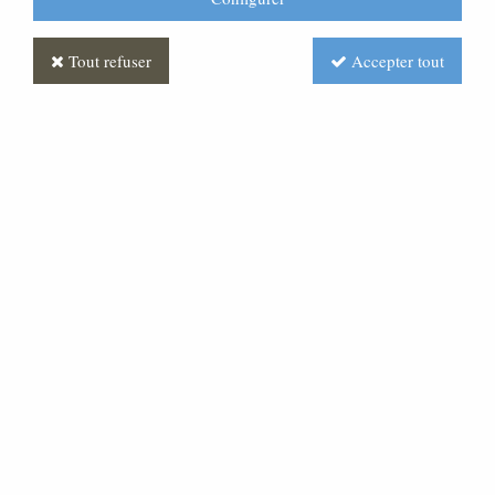
Tout refuser
Accepter tout
Croix Mas Blue
Soyez le premier à donner votre avis !
Réf. :
FUPG0052-071
Croix granit « marlin » monobloc, chants polis brillants,
équipée d'un christ bronze Taille :34x60cm .Peut être
suspendue par un anneau situé a l'arrière ou posée a
plat Sur un trépied alu fourni. Autres couleurs