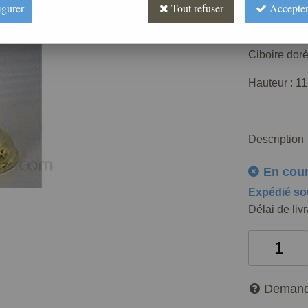
115
,
00
igurer
Tout refuser
Accepter
Réf. :
AR040
Ciboire doré
Hauteur : 11
Description
En cou
Expédié so
Délai de liv
Demand