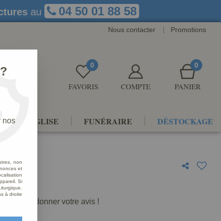
04 50 01 88 58
ctures
au
Nous contacter
|
Promotions
0
0
 ?
FAVORIS
COMPTE
PANIER
NTS D'ÉGLISE
FUNÉRAIRE
DÉSTOCKAGE
r nos
utres, non
nnonces et
alisation
e
ppareil. Si
iturgique.
s à droite
premier à donner votre avis !