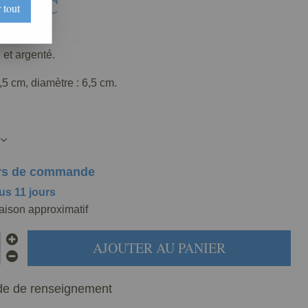
€
TTC
 tout
267-000
 et argenté.
,5 cm, diamètre : 6,5 cm.
rs de commande
us 11 jours
raison approximatif
AJOUTER AU PANIER
e de renseignement