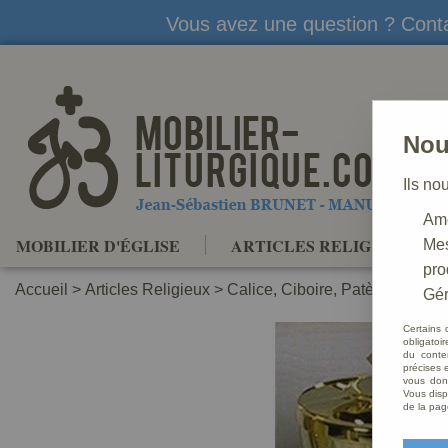
Vous avez une question ? Conta
Nou
Ils no
Amé
MOBILIER D'ÉGLISE
ARTICLES RELIGIEUX
Mes
pro
Accueil
>
Articles Religieux
>
Calice, Ciboire, Patène
>
Ciboi
Gér
Certains 
obligatoi
du conte
précises e
vous donn
Vous disp
de la pag