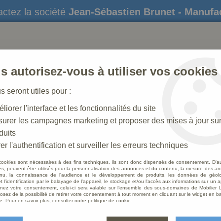
ctez la société
Jean-Sébastien Brunet - Manufa
s autorisez-vous à utiliser vos cookies
us seront utiles pour :
liorer l'interface et les fonctionnalités du site
STATUES
CRÈCHES DE NOËL
AMÉNAGEME
urer les campagnes marketing et proposer des mises à jour su
duits
re
er l'authentification et surveiller les erreurs techniques
cookies sont nécessaires à des fins techniques, ils sont donc dispensés de consentement. D'a
res, peuvent être utilisés pour la personnalisation des annonces et du contenu, la mesure des a
nu, la connaissance de l'audience et le développement de produits, les données de géoloc
Ciboir
t l'identification par le balayage de l'appareil, le stockage et/ou l'accès aux informations sur un a
ez votre consentement, celui-ci sera valable sur l’ensemble des sous-domaines de Mobilier L
osez de la possibilité de retirer votre consentement à tout moment en cliquant sur le widget en ba
Soyez le 
e. Pour en savoir plus, consulter notre politique de cookie.