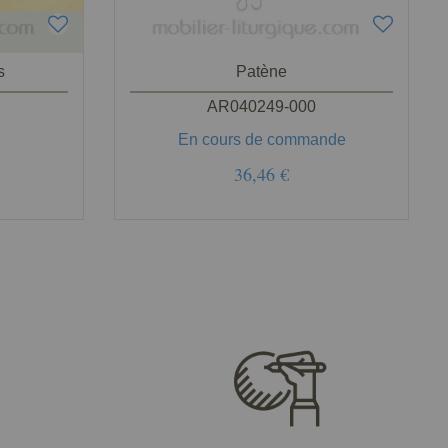
s
Patène
AR040249-000
En cours de commande
36,46 €