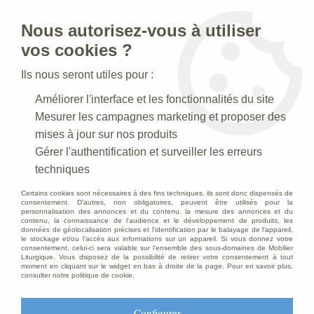
Nous autorisez-vous à utiliser
0
vos cookies ?
Ils nous seront utiles pour :
Accueil
>
Articles Religieux
>
Calice, Ciboire, Patène
>
Calice
Améliorer l'interface et les fonctionnalités du site
Mesurer les campagnes marketing et proposer des
mises à jour sur nos produits
Gérer l'authentification et surveiller les erreurs
techniques
Certains cookies sont nécessaires à des fins techniques, ils sont donc dispensés de
consentement. D'autres, non obligatoires, peuvent être utilisés pour la
personnalisation des annonces et du contenu, la mesure des annonces et du
contenu, la connaissance de l'audience et le développement de produits, les
données de géolocalisation précises et l'identification par le balayage de l'appareil,
le stockage et/ou l'accès aux informations sur un appareil. Si vous donnez votre
consentement, celui-ci sera valable sur l’ensemble des sous-domaines de Mobilier
Liturgique. Vous disposez de la possibilité de retirer votre consentement à tout
moment en cliquant sur le widget en bas à droite de la page. Pour en savoir plus,
consulter notre politique de cookie.
Configurer