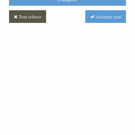
Tout refuser
Accepter tout
Calice
Soyez le premier à donner votre avis !
112
,
00
€
TTC
Réf. :
AR040266-000
Calice doré et argenté.
Hauteur : 11 cm.