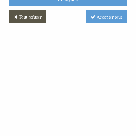
Tout refuser
Accepter tout
Vieillard et l'enfant Antique
Soyez le premier à donner votre avis !
Prix : Nous consulter
Réf. :
CR390179-005
Très belle statue en pâte bois, pour une crèche de 30
cm de hauteur.