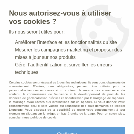
Nous autorisez-vous à utiliser
0
vos cookies ?
Ils nous seront utiles pour :
Accueil
>
Creches de Noel
>
Crèches Taille 030-35 cm
>
Améliorer l'interface et les fonctionnalités du site
Crèche N° 39 _ 30 CM
>
Vieillard et l'enfant Antique
Mesurer les campagnes marketing et proposer des
mises à jour sur nos produits
Gérer l'authentification et surveiller les erreurs
techniques
Certains cookies sont nécessaires à des fins techniques, ils sont donc dispensés de
consentement. D'autres, non obligatoires, peuvent être utilisés pour la
personnalisation des annonces et du contenu, la mesure des annonces et du
contenu, la connaissance de l'audience et le développement de produits, les
données de géolocalisation précises et l'identification par le balayage de l'appareil,
le stockage et/ou l'accès aux informations sur un appareil. Si vous donnez votre
consentement, celui-ci sera valable sur l’ensemble des sous-domaines de Mobilier
Liturgique. Vous disposez de la possibilité de retirer votre consentement à tout
moment en cliquant sur le widget en bas à droite de la page. Pour en savoir plus,
consulter notre politique de cookie.
Configurer