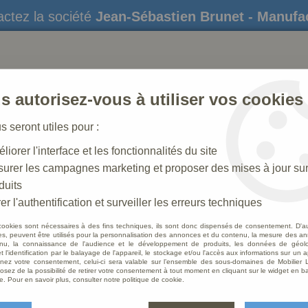
ctez la société
Jean-Sébastien Brunet - Manufa
s autorisez-vous à utiliser vos cookies
us seront utiles pour :
liorer l'interface et les fonctionnalités du site
STATUES
CRÈCHES DE NOËL
AMÉNAGEME
urer les campagnes marketing et proposer des mises à jour su
duits
elle
er l'authentification et surveiller les erreurs techniques
cookies sont nécessaires à des fins techniques, ils sont donc dispensés de consentement. D'a
res, peuvent être utilisés pour la personnalisation des annonces et du contenu, la mesure des a
nu, la connaissance de l'audience et le développement de produits, les données de géoloc
Valise
t l'identification par le balayage de l'appareil, le stockage et/ou l'accès aux informations sur un a
ez votre consentement, celui-ci sera valable sur l’ensemble des sous-domaines de Mobilier L
osez de la possibilité de retirer votre consentement à tout moment en cliquant sur le widget en ba
e. Pour en savoir plus, consulter notre politique de cookie.