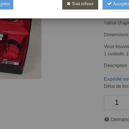
190
,
09
igurer
Tout refuser
Accepter
Réf. :
AR040
Valise chap
Dimensions 
Vous trouvere
1 custode, 1
Description
Expédié so
Délai de liv
Demand