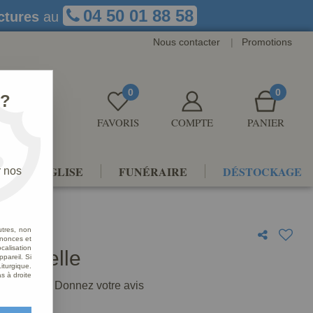
04 50 01 88 58
ctures
au
Nous contacter
|
Promotions
0
0
 ?
FAVORIS
COMPTE
PANIER
NTS D'ÉGLISE
FUNÉRAIRE
DÉSTOCKAGE
r nos
utres, non
nnonces et
alisation
 chapelle
ppareil. Si
iturgique.
s à droite
1
Avis
Donnez votre avis