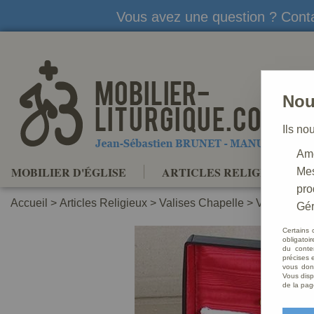
Vous avez une question ? Conta
Nou
Ils no
Amé
MOBILIER D'ÉGLISE
ARTICLES RELIGIEUX
Mes
pro
Accueil
>
Articles Religieux
>
Valises Chapelle
>
Valise chap
Gér
Certains 
obligatoi
du conte
précises e
vous donn
Vous disp
de la pag