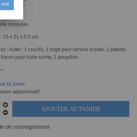
€
TTC
 tout
216-000
elle complète
: 15 x 21 x 5.5 cm
z : Autel : 1 crucifix, 1 linge pour service d'autel, 1 patène,
 flacon pour huile sainte, 1 goupillon.
us 11 jours
raison approximatif
AJOUTER AU PANIER
e de renseignement