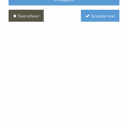
Tout refuser
Accepter tout
Valise chapelle
Soyez le premier à donner votre avis !
412
,
47
€
TTC
au lieu de
515,59
€
Valable jusqu'à épuisement du stock
Réf. :
AR040197-000
Valise Chapelle complète