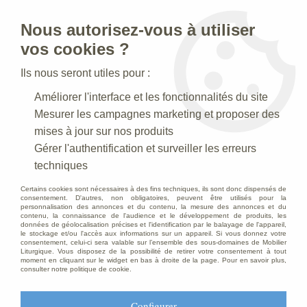
Nous autorisez-vous à utiliser
0
vos cookies ?
Ils nous seront utiles pour :
Accueil
>
Articles Religieux
>
Valises Chapelle
>
Valise chapelle
Améliorer l'interface et les fonctionnalités du site
Mesurer les campagnes marketing et proposer des
DÉSTOCKAGE
-
20
%
mises à jour sur nos produits
Gérer l'authentification et surveiller les erreurs
techniques
Certains cookies sont nécessaires à des fins techniques, ils sont donc dispensés de
consentement. D'autres, non obligatoires, peuvent être utilisés pour la
personnalisation des annonces et du contenu, la mesure des annonces et du
contenu, la connaissance de l'audience et le développement de produits, les
données de géolocalisation précises et l'identification par le balayage de l'appareil,
le stockage et/ou l'accès aux informations sur un appareil. Si vous donnez votre
consentement, celui-ci sera valable sur l’ensemble des sous-domaines de Mobilier
Liturgique. Vous disposez de la possibilité de retirer votre consentement à tout
moment en cliquant sur le widget en bas à droite de la page. Pour en savoir plus,
consulter notre politique de cookie.
Configurer